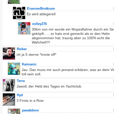
EisernerBrotkrum
Es wird ablegereif.
volley276
30km von mir wurde ein Mopedfahrer durch ein Sei
geköpft.......er hats erst gemerkt als er den Helm
abgenommen hat, traurig aber zu 100% echt die
Wahrheit!!!!
Reiker
oh ja 5 sterne *ironie off*
Kaimanic
Jau. Das muss mir auch jemand erklären, was an dem Vi
toll sein soll.
Terra
Jawoll, der Held des Tages im Yachtclub.
Hyd
3 Firsts in a Row
jawattdenn