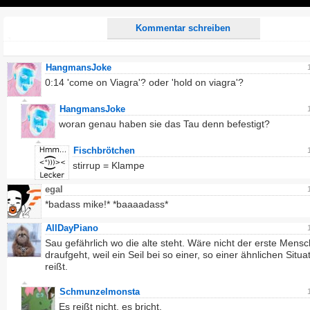
Play
Kommentar schreiben
HangmansJoke
0:14 'come on Viagra'? oder 'hold on viagra'?
HangmansJoke
woran genau haben sie das Tau denn befestigt?
Fischbrötchen
stirrup = Klampe
egal
*badass mike!* *baaaadass*
AllDayPiano
Sau gefährlich wo die alte steht. Wäre nicht der erste Mensc
draufgeht, weil ein Seil bei so einer, so einer ähnlichen Situa
reißt.
Schmunzelmonsta
Es reißt nicht, es bricht.