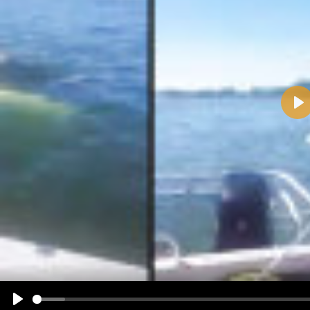
Pla
Name:
E-Mail-Adresse (optional):
Kommentar:
Alle HTML-Tags außer <br>, <strike> und <i> werden aus Deinem Kommentar entfernt.
URLs werden automatisch umgewandelt. Bitte verwende "www." oder "http://" in URLs
Ich möchte eine E-Mail, wenn zu meinem Kommentar Antworten erscheinen.
Ich möchte eine E-Mail, wenn auf dieser Seite weitere Kommentare erscheinen.