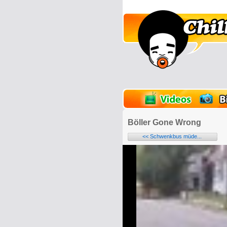
lder
Onlinespiele
Böller Gone Wrong
<< Schwenkbus müde...