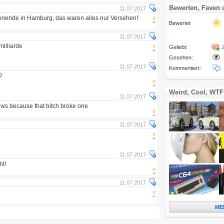
Bewerten, Faven
11.07.2017
nende in Hamburg, das waren alles nur Versehen!
Bewertet
11.07.2017
milliarde
Geliebt:
Gesehen:
11.07.2017
Kommentiert:
?
Weird, Cool, WTF
11.07.2017
ows because that bitch broke one
11.07.2017
11.07.2017
ht!
11.07.2017
ME