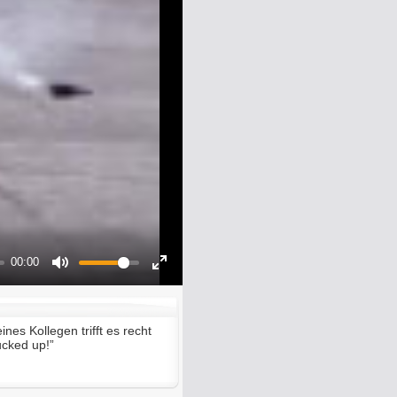
00:00
Mute
Enter
fullscreen
nes Kollegen trifft es recht
ucked up!”