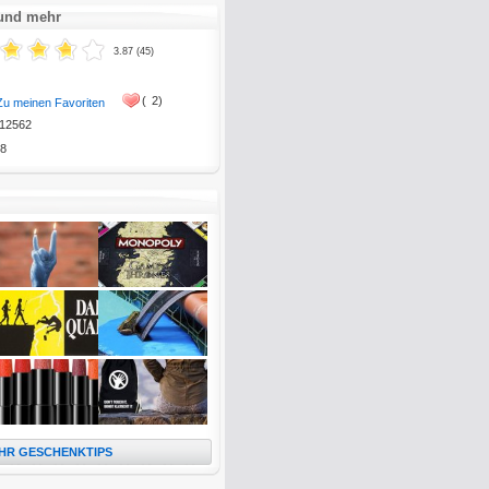
 und mehr
3.87 (45)
(
2)
Zu meinen Favoriten
12562
8
HR GESCHENKTIPS