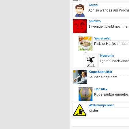
Gunni
Ach so war das am Woche
phlexxo
1 weniger, bleibt noch ne 
Wurstsalat
Pickup-Heckscheiben
Neuronic
i got 99 backwind
KugelSchreiBär
Sauber eingelocht
Der-Alex
Kugelsaubär eingeloc
Weltraumpenner
förster