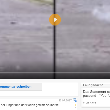
Play
d <i> werden aus Deinem Kommentar entfernt.
tte verwende "www." oder "http://" in URLs
u meinem Kommentar Antworten erscheinen.
uf dieser Seite weitere Kommentare erscheinen.
Laut gedacht
ommentar schreiben
Das Statement sei
passend - “You f
11.07.2017
11.07.2017
d der Finger und der Boden gefilmt. Vollhorst!