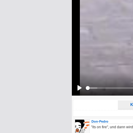
Name:
E-Mail-Adresse (optional):
Kommentar:
Alle HTML-Tags außer <br>, <strike> un
URLs werden automatisch umgewandelt. Bi
Ich möchte eine E-Mail, wenn z
Ich möchte eine E-Mail, wenn a
Play
K
Don-Pedro
"its on fire", und dann wir