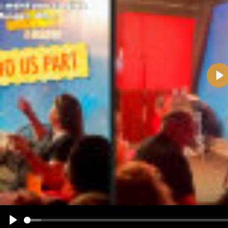
Pla
Name:
E-Mail-Adresse (optional):
Kommentar:
Alle HTML-Tags außer <br>, <strike> und <i> werden aus Deinem Kommentar entfernt.
URLs werden automatisch umgewandelt. Bitte verwende "www." oder "http://" in URLs
Ich möchte eine E-Mail, wenn zu meinem Kommentar Antworten erscheinen.
Ich möchte eine E-Mail, wenn auf dieser Seite weitere Kommentare erscheinen.