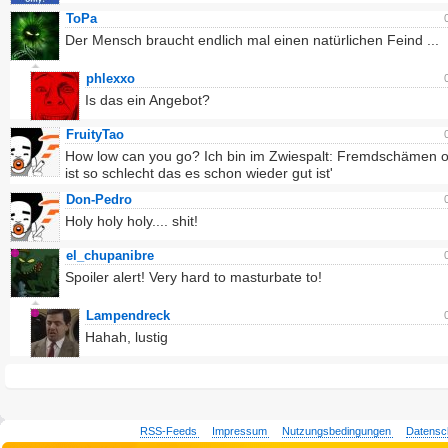
ToPa
Der Mensch braucht endlich mal einen natürlichen Feind ...
phlexxo
Is das ein Angebot?
FruityTao
How low can you go? Ich bin im Zwiespalt: Fremdschämen o
ist so schlecht das es schon wieder gut ist'
Don-Pedro
Holy holy holy.... shit!
el_chupanibre
Spoiler alert! Very hard to masturbate to!
Lampendreck
Hahah, lustig
RSS-Feeds
Impressum
Nutzungsbedingungen
Datensc