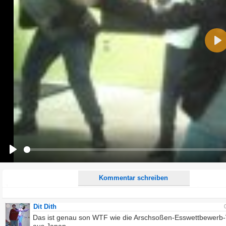
Name:
Pla
E-Mail-Adresse (optional):
Kommentar:
Alle HTML-Tags außer <br>, <strike> und <i> werden aus Deinem Kommentar entfernt.
URLs werden automatisch umgewandelt. Bitte verwende "www." oder "http://" in URLs
Ich möchte eine E-Mail, wenn zu meinem Kommentar Antworten erscheinen.
Ich möchte eine E-Mail, wenn auf dieser Seite weitere Kommentare erscheinen.
Play
Kommentar schreiben
Dit Dith
Das ist genau son WTF wie die Arschsoßen-Esswettbewerb