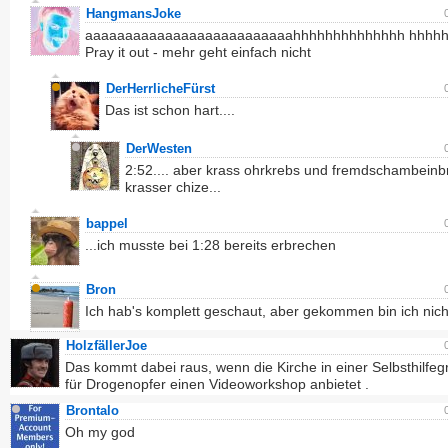
HangmansJoke
aaaaaaaaaaaaaaaaaaaaaaaaaahhhhhhhhhhhhhh hhhhh
Pray it out - mehr geht einfach nicht
DerHerrlicheFürst
Das ist schon hart....
DerWesten
2:52.... aber krass ohrkrebs und fremdschambeinbr
krasser chize...
bappel
...ich musste bei 1:28 bereits erbrechen
Bron
Ich hab's komplett geschaut, aber gekommen bin ich nicht
HolzfällerJoe
Das kommt dabei raus, wenn die Kirche in einer Selbsthilfe
für Drogenopfer einen Videoworkshop anbietet .
Brontalo
Oh my god