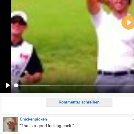
Name:
Pla
E-Mail-Adresse (optional):
Kommentar:
Alle HTML-Tags außer <br>, <strike> und <i> werden aus Deinem Kommentar entfernt.
URLs werden automatisch umgewandelt. Bitte verwende "www." oder "http://" in URLs
Ich möchte eine E-Mail, wenn zu meinem Kommentar Antworten erscheinen.
Ich möchte eine E-Mail, wenn auf dieser Seite weitere Kommentare erscheinen.
Play
Kommentar schreiben
Chickenpicken
"That's a good locking cock."