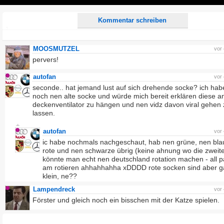
Play
Kommentar schreiben
MOOSMUTZEL
vor
pervers!
autofan
vor
seconde.. hat jemand lust auf sich drehende socke? ich hab
noch nen alte socke und würde mich bereit erklären diese a
deckenventilator zu hängen und nen vidz davon viral gehen 
lassen.
autofan
vor
ic habe nochmals nachgeschaut, hab nen grüne, nen bla
rote und nen schwarze übrig (keine ahnung wo die zweite
könnte man echt nen deutschland rotation machen - all p
am rotieren ahhahhahha xDDDD rote socken sind aber 
klein, ne??
Lampendreck
vor
Förster und gleich noch ein bisschen mit der Katze spielen.