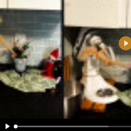
Pla
Name:
E-Mail-Adresse (optional):
Kommentar:
Alle HTML-Tags außer <br>, <strike> und <i> werden aus Deinem Kommentar entfernt.
URLs werden automatisch umgewandelt. Bitte verwende "www." oder "http://" in URLs
Ich möchte eine E-Mail, wenn zu meinem Kommentar Antworten erscheinen.
Ich möchte eine E-Mail, wenn auf dieser Seite weitere Kommentare erscheinen.