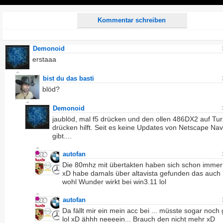
Play
Kommentar schreiben
Demonoid
erstaaa
bist du das basti
blöd?
Demonoid
jaublöd, mal f5 drücken und den ollen 486DX2 auf Tu
drücken hilft. Seit es keine Updates von Netscape Nav
gibt....
autofan
Die 80mhz mit übertakten haben sich schon immer
xD habe damals über altavista gefunden das auc
wohl Wunder wirkt bei win3.11 lol
autofan
Da fällt mir ein mein acc bei ... müsste sogar noch
lol xD ähhh neeeein... Brauch den nicht mehr xD