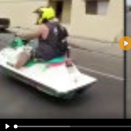
Pla
Name:
E-Mail-Adresse (optional):
Kommentar:
Alle HTML-Tags außer <br>, <strike> und <i> werden aus Deinem Kommentar entfernt.
URLs werden automatisch umgewandelt. Bitte verwende "www." oder "http://" in URLs
Ich möchte eine E-Mail, wenn zu meinem Kommentar Antworten erscheinen.
Ich möchte eine E-Mail, wenn auf dieser Seite weitere Kommentare erscheinen.