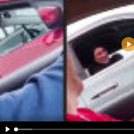
Pla
Name:
E-Mail-Adresse (optional):
Kommentar:
Alle HTML-Tags außer <br>, <strike> und <i> werden aus Deinem Kommentar entfernt.
URLs werden automatisch umgewandelt. Bitte verwende "www." oder "http://" in URLs
Ich möchte eine E-Mail, wenn zu meinem Kommentar Antworten erscheinen.
Ich möchte eine E-Mail, wenn auf dieser Seite weitere Kommentare erscheinen.