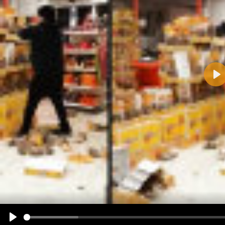
Pla
Name:
E-Mail-Adresse (optional):
Kommentar:
Alle HTML-Tags außer <br>, <strike> und <i> werden aus Deinem Kommentar entfernt.
URLs werden automatisch umgewandelt. Bitte verwende "www." oder "http://" in URLs
Ich möchte eine E-Mail, wenn zu meinem Kommentar Antworten erscheinen.
Ich möchte eine E-Mail, wenn auf dieser Seite weitere Kommentare erscheinen.