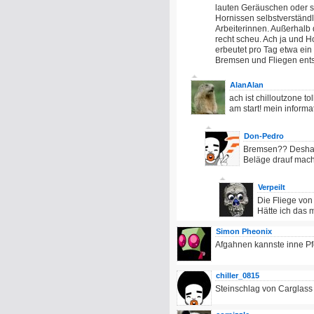
lauten Geräuschen oder 
Hornissen selbstverständl
Arbeiterinnen. Außerhalb
recht scheu. Ach ja und Ho
erbeutet pro Tag etwa ein
Bremsen und Fliegen ents
AlanAlan
ach ist chilloutzone to
am start! mein informat
Don-Pedro
Bremsen?? Deshal
Beläge drauf machen
Verpeilt
Die Fliege von
Hätte ich das 
Simon Pheonix
Afgahnen kannste inne Pf
chiller_0815
Steinschlag von Carglass 