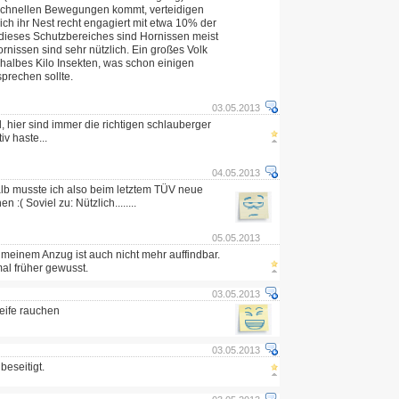
schnellen Bewegungen kommt, verteidigen
ich ihr Nest recht engagiert mit etwa 10% der
 dieses Schutzbereiches sind Hornissen meist
rnissen sind sehr nützlich. Ein großes Volk
 halbes Kilo Insekten, was schon einigen
prechen sollte.
03.05.2013
ll, hier sind immer die richtigen schlauberger
iv haste...
04.05.2013
b musste ich also beim letztem TÜV neue
 :( Soviel zu: Nützlich........
05.05.2013
 meinem Anzug ist auch nicht mehr auffindbar.
mal früher gewusst.
03.05.2013
eife rauchen
03.05.2013
beseitigt.