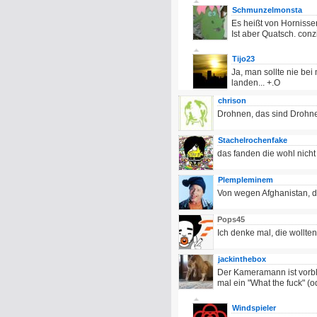
Schmunzelmonsta
Es heißt von Hornissen
Ist aber Quatsch. conz
Tijo23
Ja, man sollte nie bei
landen... +.O
chrison
Drohnen, das sind Drohnen
Stachelrochenfake
das fanden die wohl nicht 
Plempleminem
Von wegen Afghanistan, d
Pops45
Ich denke mal, die wollte
jackinthebox
Der Kameramann ist vorbli
mal ein "What the fuck" (o
Windspieler