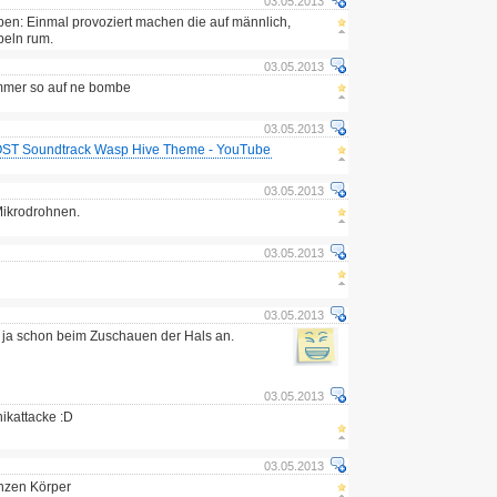
03.05.2013
n: Einmal provoziert machen die auf männlich,
beln rum.
03.05.2013
immer so auf ne bombe
03.05.2013
OST Soundtrack Wasp Hive Theme - YouTube
03.05.2013
Mikrodrohnen.
03.05.2013
03.05.2013
r ja schon beim Zuschauen der Hals an.
03.05.2013
nikattacke :D
03.05.2013
anzen Körper