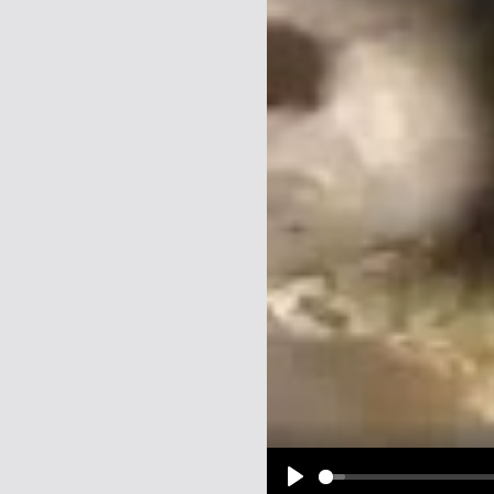
Name:
E-Mail-Adresse (optional):
Kommentar:
Alle HTML-Tags außer <br>, <strike> un
URLs werden automatisch umgewandelt. Bi
Ich möchte eine E-Mail, wenn z
Ich möchte eine E-Mail, wenn a