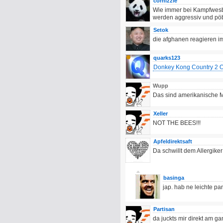
cornizzle
Wie immer bei Kampfwesbe
werden aggressiv und pö
Setok
die afghanen reagieren 
quarks123
Donkey Kong Country 2 
Wupp
Das sind amerikanische 
Xeller
NOT THE BEES!!!
Apfeldirektsaft
Da schwillt dem Allergike
basinga
jap. hab ne leichte pa
Partisan
da juckts mir direkt am g