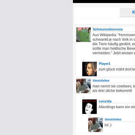
Play
K
Schmunzelmonsta
Aus Wikipedia: "Hornissen
schwankt je nach Volk in
die Tiere häufig gestört, 
sollte man hektische Be
vermeiden." Jetzt wissen 
Player1
zum glück mäht dort ke
tinotrivino
man nennt sie cowbees, k
als drei stiche bekommt!
conzida
Allerdings kann ein e
tinotrivino
lol :)