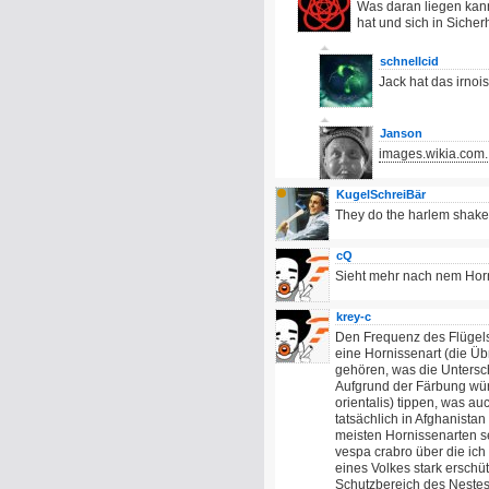
Was daran liegen kan
hat und sich in Sicher
schnellcid
Jack hat das irnois
Janson
images.wikia.com.
KugelSchreiBär
They do the harlem shake.......
cQ
Sieht mehr nach nem Ho
krey-c
Den Frequenz des Flügelsc
eine Hornissenart (die Üb
gehören, was die Untersch
Aufgrund der Färbung würd
orientalis) tippen, was 
tatsächlich in Afghanist
meisten Hornissenarten seh
vespa crabro über die ic
eines Volkes stark erschüt
Schutzbereich des Nestes