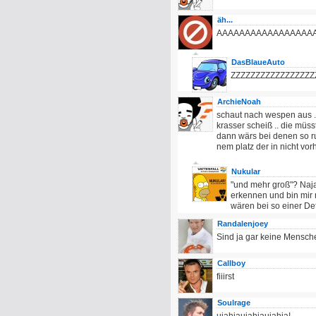
äh...
AAAAAAAAAAAAAAAAA
DasBlaueAuto
ZZZZZZZZZZZZZZZZZ
ArchieNoah
schaut nach wespen aus .
krasser scheiß .. die müss
dann wärs bei denen so ru
nem platz der in nicht vor
Nukular
"und mehr groß"? Naja
erkennen und bin mir n
wären bei so einer De
Randalenjoey
Sind ja gar keine Mensche
Callboy
fiiirst
Soulrage