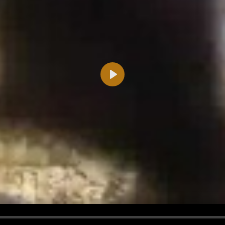
Play
d <i> werden aus Deinem Kommentar entfernt.
tte verwende "www." oder "http://" in URLs
u meinem Kommentar Antworten erscheinen.
uf dieser Seite weitere Kommentare erscheinen.