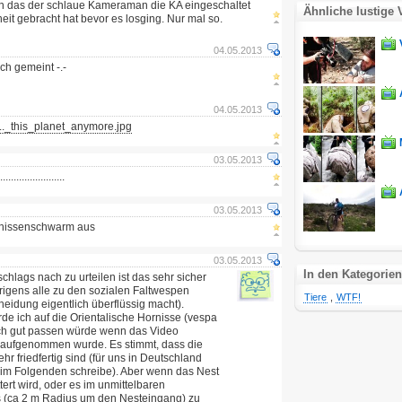
n das der schlaue Kameraman die KA eingeschaltet
Ähnliche lustige 
heit gebracht hat bevor es losging. Nur mal so.
04.05.2013
ch gemeint -.-
04.05.2013
.._this_planet_anymore.jpg
03.05.2013
.................
03.05.2013
rnissenschwarm aus
03.05.2013
In den Kategorien
hlags nach zu urteilen ist das sehr sicher
rigens alle zu den sozialen Faltwespen
Tiere
,
WTF!
eidung eigentlich überflüssig macht).
e ich auf die Orientalische Hornisse (vespa
auch gut passen würde wenn das Video
an aufgenommen wurde. Es stimmt, dass die
r friedfertig sind (für uns in Deutschland
h im Folgenden schreibe). Aber wenn das Nest
tert wird, oder es im unmittelbaren
 (ca 2 m Radius um den Nesteingang) zu