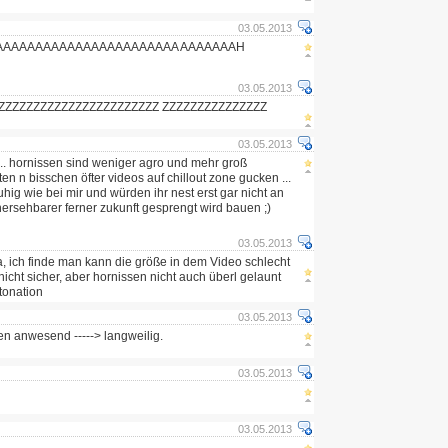
03.05.2013
AAAAAAAAAAAAAAAAAAAAAAA AAAAAAAH
03.05.2013
ZZZZZZZZZZZZZZZZZZZZZZZ ZZZZZZZZZZZZZZZ
03.05.2013
.. hornissen sind weniger agro und mehr groß
ten n bisschen öfter videos auf chillout zone gucken ...
hig wie bei mir und würden ihr nest erst gar nicht an
hersehbarer ferner zukunft gesprengt wird bauen ;)
03.05.2013
, ich finde man kann die größe in dem Video schlecht
icht sicher, aber hornissen nicht auch überl gelaunt
tonation
03.05.2013
n anwesend -----> langweilig.
03.05.2013
03.05.2013