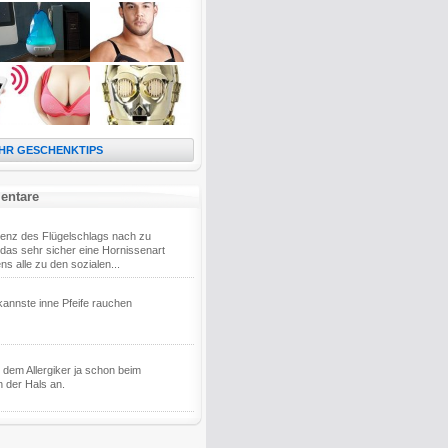
HR GESCHENKTIPS
entare
enz des Flügelschlags nach zu
t das sehr sicher eine Hornissenart
ns alle zu den sozialen...
annste inne Pfeife rauchen
t dem Allergiker ja schon beim
 der Hals an.