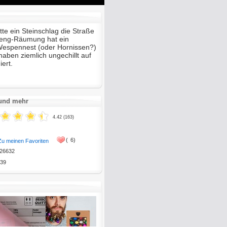
Mute
Enter
fullscreen
tte ein Steinschlag die Straße
preng-Räumung hat ein
espennest (oder Hornissen?)
 haben ziemlich ungechillt auf
iert.
 und mehr
4.42 (163)
(
6)
Zu meinen Favoriten
26632
39