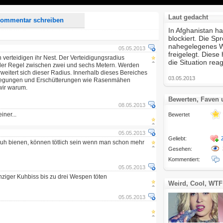
Laut gedacht
ommentar schreiben
In Afghanistan ha
blockiert. Die S
nahegelegenes W
05.05.2013
freigelegt. Diese
 verteidigen ihr Nest. Der Verteidigungsradius
die Situation reag
 der Regel zwischen zwei und sechs Metern. Werden
erweitert sich dieser Radius. Innerhalb dieses Bereiches
03.05.2013
wegungen und Erschütterungen wie Rasenmähen
wir warum.
Bewerten, Faven
08.05.2013
iner...
Bewertet
05.05.2013
Geliebt:
uh bienen, können tötlich sein wenn man schon mehr
Gesehen:
Kommentiert:
05.05.2013
inziger Kuhbiss bis zu drei Wespen töten
Weird, Cool, WTF
05.05.2013