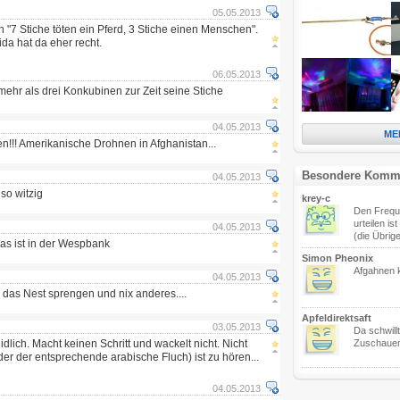
05.05.2013
 "7 Stiche töten ein Pferd, 3 Stiche einen Menschen".
ida hat da eher recht.
06.05.2013
 mehr als drei Konkubinen zur Zeit seine Stiche
04.05.2013
ME
!!! Amerikanische Drohnen in Afghanistan...
Besondere Komm
04.05.2013
so witzig
krey-c
Den Frequ
urteilen is
04.05.2013
(die Übrige
as ist in der Wespbank
Simon Pheonix
Afgahnen k
04.05.2013
n das Nest sprengen und nix anderes....
Apfeldirektsaft
03.05.2013
Da schwill
dlich. Macht keinen Schritt und wackelt nicht. Nicht
Zuschauen
der der entsprechende arabische Fluch) ist zu hören...
04.05.2013