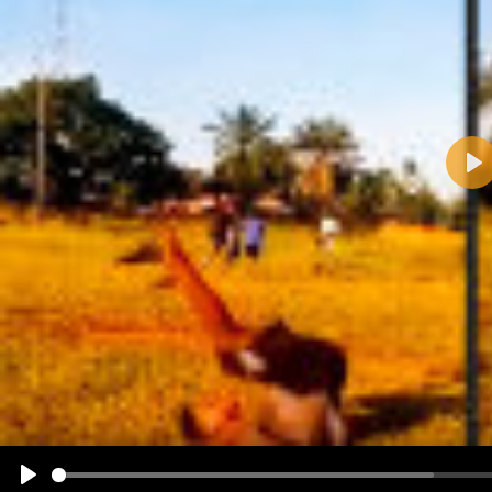
Pla
Name:
E-Mail-Adresse (optional):
Kommentar:
Alle HTML-Tags außer <br>, <strike> und <i> werden aus Deinem Kommentar entfernt.
URLs werden automatisch umgewandelt. Bitte verwende "www." oder "http://" in URLs
Ich möchte eine E-Mail, wenn zu meinem Kommentar Antworten erscheinen.
Ich möchte eine E-Mail, wenn auf dieser Seite weitere Kommentare erscheinen.