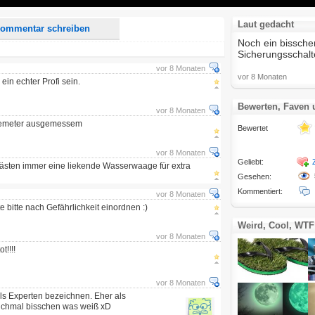
Laut gedacht
ommentar schreiben
Noch ein bissche
Sicherungsschalt
vor 8 Monaten
vor 8 Monaten
ein echter Profi sein.
Bewerten, Faven
vor 8 Monaten
remeter ausgemessem
Bewertet
vor 8 Monaten
Geliebt:
tästen immer eine liekende Wasserwaage für extra
Gesehen:
Kommentiert:
vor 8 Monaten
e bitte nach Gefährlichkeit einordnen :)
Weird, Cool, WTF
vor 8 Monaten
t!!!!
vor 8 Monaten
als Experten bezeichnen. Eher als
nchmal bisschen was weiß xD