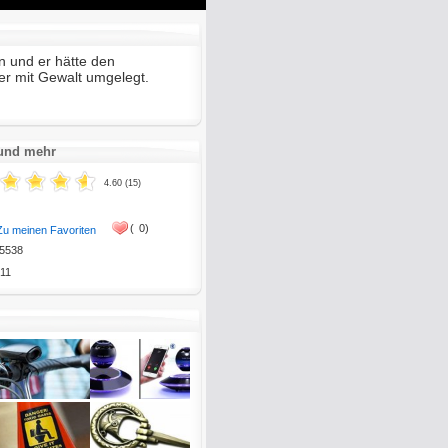
Mute
Enter
fullscreen
n und er hätte den
er mit Gewalt umgelegt.
 und mehr
4.60 (15)
(
0)
Zu meinen Favoriten
5538
11