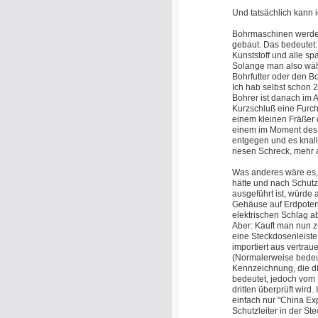
Und tatsächlich kann 
Bohrmaschinen werden
gebaut. Das bedeutet:
Kunststoff und alle sp
Solange man also wäh
Bohrfutter oder den Bo
Ich hab selbst schon 
Bohrer ist danach im 
Kurzschluß eine Furch
einem kleinen Fräßer
einem im Moment des 
entgegen und es knall
riesen Schreck, mehr a
Was anderes wäre es,
hätte und nach Schutz
ausgeführt ist, würde 
Gehäuse auf Erdpotenz
elektrischen Schlag
Aber: Kauft man nun 
eine Steckdosenleiste
importiert aus vertr
(Normalerweise bedeu
Kennzeichnung, die d
bedeutet, jedoch vom 
dritten überprüft wird
einfach nur "China Ex
Schutzleiter in der St