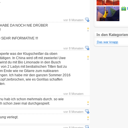
.
vor 8 Monaten
 HABE DA NOCH NIE DRÜBER
!
In den Kategorien
SEHR INFORMATIVE !!!
Das war knapp
vor 8 Monaten
Experte was der Klugscheißer da oben
tätigen. In China wird oft mit zweierlei Uwe
wirst du mit Bio Limonade in den Busch
 von 2 Ladys mit bestialischen Titten fast zu
 am Ende wie ne Gitarre zum nuklearen
gen. Ich habe mir den ganzen Sommer 2016
opf zerbrochen, wie es Gorillas schaffen
ten.
vor 8 Monaten
nu hab ich schon mehrmals durch. so wie
ch schon zwei mal durchgespielt.
vor 8 Monaten
ung verlegt.
vor 8 Monaten