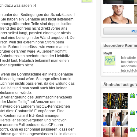
ich dazu was sagen :-)
 unter den Bedingungen der Schutzklasse II
 Sie haben ein Gehäuse aus nicht leitendem
annungsführenden Teile sind doppelt isoliert.
rend des Bohrens nicht direkt vorne ans
ME
hrer selbst langt, passiert einem gar nichts.
2 mal eine Leitung in der Wand angebohrt. Der
Arsch, weil der extrem hohe Strom beim
Besondere Komm
e im Bohrer hinterlässt, wie wenn man mit
 drüber gefahren wäre. Außerdem kommt
Miglll
Anbohrens ein beeindruckender Lichtblitz
Ich würde 
t recht laut. Natürlich bekommt man einen
bezeichnen
ber eigentlich nicht.
manchmal 
tatsächlich
 wenn die Bohrmaschine ein Metallgehäuse
klasse I gebaut wäre. Solange alles korrekt
auch hier nichts passieren, da die Erdung das
Ähnliche lustige 
ial hält und man somit auch hier keinen
 abbekommen würde.
zur Verlängerung des Bohrmaschinenkabels
 der Marke "billig" auf Amazon und co,
auenswürdigen Ländern mit CE-Kennzeichen
tet dies: Conformité Européenne. Eine
ie Konformität mit EU-Bestimmungen
Hersteller selbst vergeben und nicht von
. In unserem Fall bedeutet das CE dann
port"), kann es schonmal passieren, dass der
eckdose gar nicht angeschlossen ist. In diesem