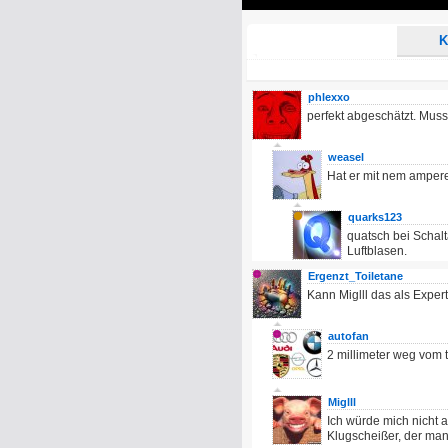
Play
K
phlexxo
perfekt abgeschätzt. Muss 
weasel
Hat er mit nem ampe
quarks123
quatsch bei Schal
Luftblasen.
Ergenzt_Toiletane
Kann Miglll das als Expert
autofan
2 millimeter weg vom to
Miglll
Ich würde mich nicht 
Klugscheißer, der ma