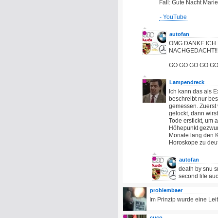
Fall: Gute Nacht Marie
- YouTube
autofan
OMG DANKE ICH
NACHGEDACHT!!
GO GO GO GO GO 
Lampendreck
Ich kann das als 
beschreibt nur bes
gemessen. Zuerst 
gelockt, dann wirst
Tode erstickt, um
Höhepunkt gezwun
Monate lang den K
Horoskope zu deu
autofan
death by snu s
second life au
problembaer
Im Prinzip wurde eine Leit
cuco