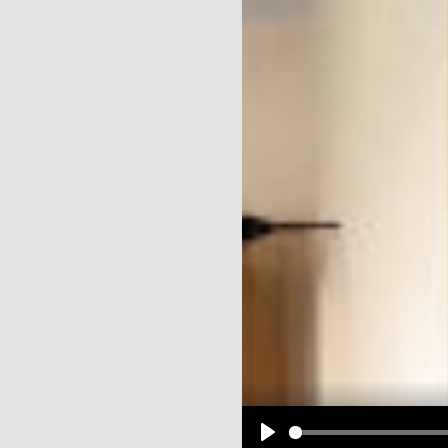
Name:
E-Mail-Adresse (optional):
Kommentar:
Alle HTML-Tags außer <br>, <strike> un
URLs werden automatisch umgewandelt. Bi
Ich möchte eine E-Mail, wenn z
Ich möchte eine E-Mail, wenn a