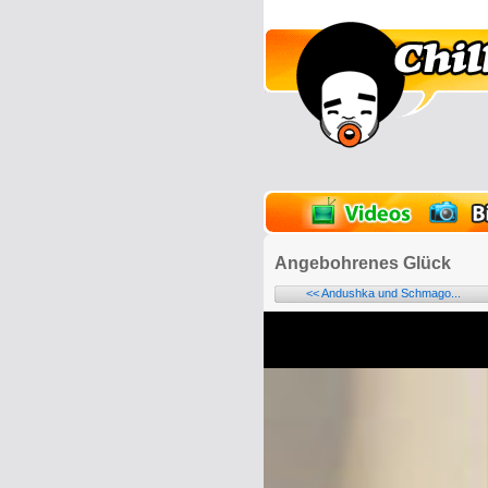
lder
Onlinespiele
Angebohrenes Glück
<< Andushka und Schmago...