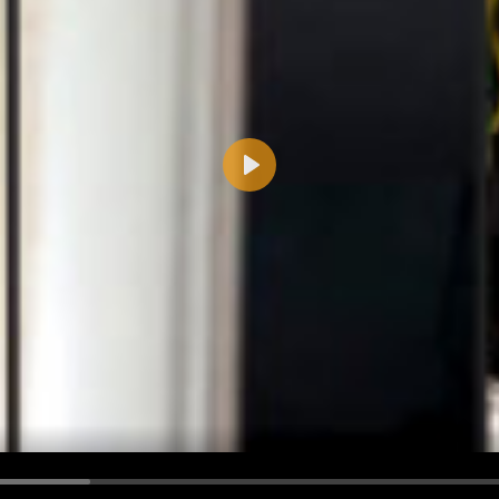
Play
d <i> werden aus Deinem Kommentar entfernt.
tte verwende "www." oder "http://" in URLs
u meinem Kommentar Antworten erscheinen.
uf dieser Seite weitere Kommentare erscheinen.