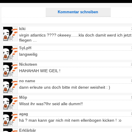
Play
Kommentar schreiben
kiki
virgin atlantics ???? okeeey…...kla doch damit werd ich jetz
fliegen …
SyLpH
langweilig
Nickoteen
HAHAHAH WIE GEIL !
no name
dann erleute uns doch bitte mit dener weisheit : )
Möp
Wisst ihr was?Ihr seid alle dumm!!
agag
hä ? man kann gar nich mit nem ellenbogen kicken ! :o
Erklärbär