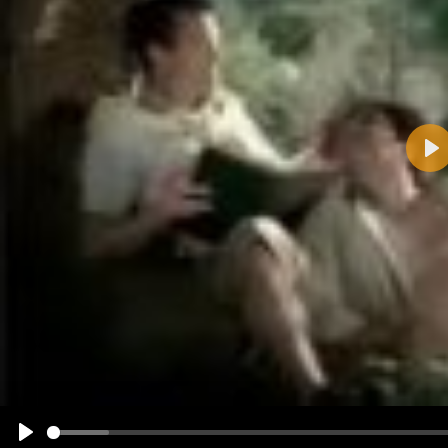
Pla
Name:
E-Mail-Adresse (optional):
Kommentar:
Alle HTML-Tags außer <br>, <strike> und <i> werden aus Deinem Kommentar entfernt.
URLs werden automatisch umgewandelt. Bitte verwende "www." oder "http://" in URLs
Ich möchte eine E-Mail, wenn zu meinem Kommentar Antworten erscheinen.
Ich möchte eine E-Mail, wenn auf dieser Seite weitere Kommentare erscheinen.