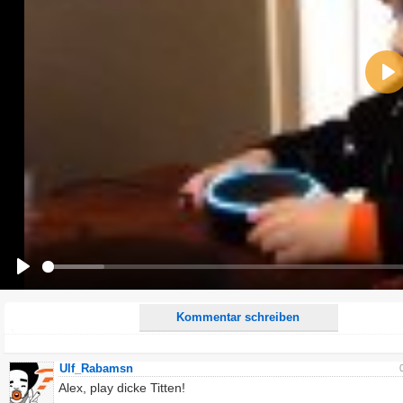
Name:
Pla
E-Mail-Adresse (optional):
Kommentar:
Alle HTML-Tags außer <br>, <strike> und <i> werden aus Deinem Kommentar entfernt.
URLs werden automatisch umgewandelt. Bitte verwende "www." oder "http://" in URLs
Ich möchte eine E-Mail, wenn zu meinem Kommentar Antworten erscheinen.
Ich möchte eine E-Mail, wenn auf dieser Seite weitere Kommentare erscheinen.
Play
Kommentar schreiben
Ulf_Rabamsn
Alex, play dicke Titten!