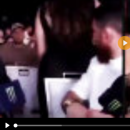
Pla
Name:
E-Mail-Adresse (optional):
Kommentar:
Alle HTML-Tags außer <br>, <strike> und <i> werden aus Deinem Kommentar entfernt.
URLs werden automatisch umgewandelt. Bitte verwende "www." oder "http://" in URLs
Ich möchte eine E-Mail, wenn zu meinem Kommentar Antworten erscheinen.
Ich möchte eine E-Mail, wenn auf dieser Seite weitere Kommentare erscheinen.