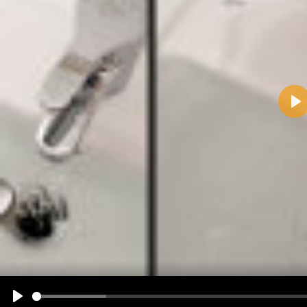
Pla
Name:
E-Mail-Adresse (optional):
Kommentar:
Alle HTML-Tags außer <br>, <strike> und <i> werden aus Deinem Kommentar entfernt.
URLs werden automatisch umgewandelt. Bitte verwende "www." oder "http://" in URLs
Ich möchte eine E-Mail, wenn zu meinem Kommentar Antworten erscheinen.
Ich möchte eine E-Mail, wenn auf dieser Seite weitere Kommentare erscheinen.