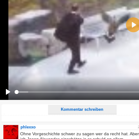
Name:
Pla
E-Mail-Adresse (optional):
Kommentar:
Alle HTML-Tags außer <br>, <strike> und <i> werden aus Deinem Kommentar entfernt.
URLs werden automatisch umgewandelt. Bitte verwende "www." oder "http://" in URLs
Ich möchte eine E-Mail, wenn zu meinem Kommentar Antworten erscheinen.
Ich möchte eine E-Mail, wenn auf dieser Seite weitere Kommentare erscheinen.
Play
Kommentar schreiben
phlexxo
Ohne Vorgeschichte schwer zu sagen wer da recht hat. Aber