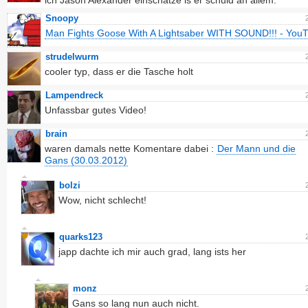
ich Jason Alexander einschätze is er schuld an allem.
Snoopy
Man Fights Goose With A Lightsaber WITH SOUND!!! - You
strudelwurm
cooler typ, dass er die Tasche holt
Lampendreck
Unfassbar gutes Video!
brain
waren damals nette Komentare dabei :
Der Mann und die
Gans (30.03.2012)
bolzi
Wow, nicht schlecht!
quarks123
japp dachte ich mir auch grad, lang ists her
monz
Gans so lang nun auch nicht.