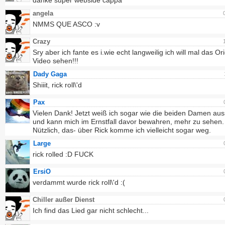
danke super webside cappa
angela
NMMS QUE ASCO :v
Crazy
Sry aber ich fante es i.wie echt langweilig ich will mal das Or
Video sehen!!!
Dady Gaga
Shiiit, rick roll\'d
Pax
Vielen Dank! Jetzt weiß ich sogar wie die beiden Damen au
und kann mich im Ernstfall davor bewahren, mehr zu sehen.
Nützlich, das- über Rick komme ich vielleicht sogar weg.
Large
rick rolled :D FUCK
ErsiO
verdammt wurde rick roll\'d :(
Chiller außer Dienst
Ich find das Lied gar nicht schlecht...