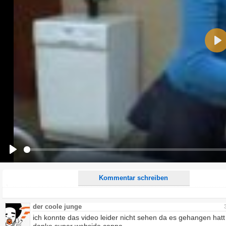
Name:
Pla
E-Mail-Adresse (optional):
Kommentar:
Alle HTML-Tags außer <br>, <strike> und <i> werden aus Deinem Kommentar entfernt.
URLs werden automatisch umgewandelt. Bitte verwende "www." oder "http://" in URLs
Ich möchte eine E-Mail, wenn zu meinem Kommentar Antworten erscheinen.
Ich möchte eine E-Mail, wenn auf dieser Seite weitere Kommentare erscheinen.
Play
Kommentar schreiben
der coole junge
ich konnte das video leider nicht sehen da es gehangen hatt