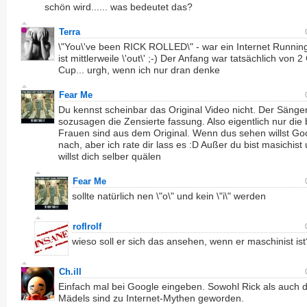
schön wird...... was bedeutet das?
Terra
\"You\'ve been RICK ROLLED\" - war ein Internet Runnin
ist mittlerweile \'out\' ;-) Der Anfang war tatsächlich von 2 
Cup... urgh, wenn ich nur dran denke
Fear Me
Du kennst scheinbar das Original Video nicht. Der Sänger
sozusagen die Zensierte fassung. Also eigentlich nur die
Frauen sind aus dem Original. Wenn dus sehen willst Go
nach, aber ich rate dir lass es :D Außer du bist masichist
willst dich selber quälen
Fear Me
sollte natürlich nen \"o\" und kein \"i\" werden
roflrolf
wieso soll er sich das ansehen, wenn er maschinist ist
Ch.ill
Einfach mal bei Google eingeben. Sowohl Rick als auch d
Mädels sind zu Internet-Mythen geworden.