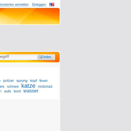
 kostenlos anmelden
Einloggen
e
polizei
sprung
kopf
feuer
katze
eis
schnee
motorrad
wasser
n
auto
boot