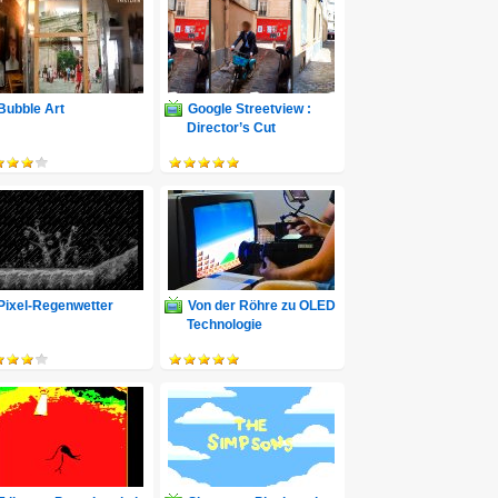
Bubble Art
Google Streetview :
Director’s Cut
Pixel-Regenwetter
Von der Röhre zu OLED
Technologie