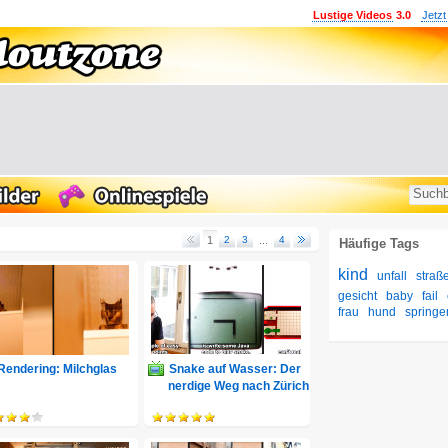
Lustige Videos
3.0
Jetzt
1
2
3
...
4
Häufige Tags
kind
unfall
straß
gesicht
baby
fail
frau
hund
springe
Rendering: Milchglas
Snake auf Wasser: Der
nerdige Weg nach Zürich