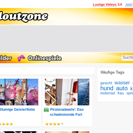
Lustige Videos
3.0
Jetzt
Häufige Tags
wasser
gesicht
hund
auto
k
motorrad
frau
spr
Blumige Geisterflotte
Piratenabwehr: Das
schwimmende Fort
Knox