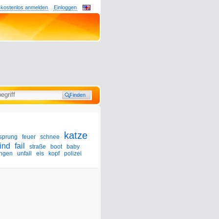
 kostenlos anmelden
Einloggen
katze
sprung
feuer
schnee
ind
fail
straße
boot
baby
ingen
unfall
eis
kopf
polizei