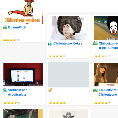
Dein Beitrag für die Chilloutzone Fan-Ecke
Dosen-Ch.ill
Chilloutzone Cartoon
Chilloutzone Kekse
Chilloutzon
Triple Sunset
Vorbildlicher
Ein Gruß tre
Arbeitsplatz
Chilloutzone