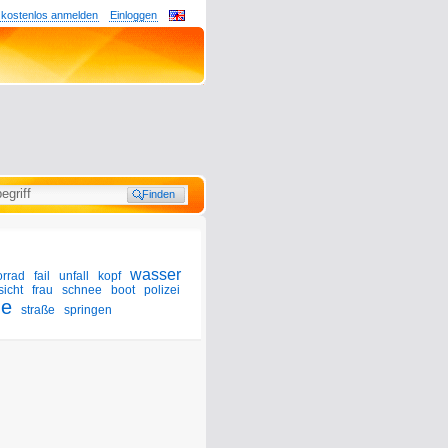
 kostenlos anmelden
Einloggen
wasser
orrad
fail
unfall
kopf
sicht
frau
schnee
boot
polizei
ze
straße
springen