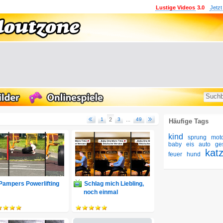
Lustige Videos
3.0
Jetzt
1
2
3
...
49
Häufige Tags
kind
sprung
mot
baby
eis
auto
ge
kat
feuer
hund
Pampers Powerlifting
Schlag mich Liebling,
noch einmal