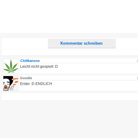
Alle HTML-Tags außer <br>, <strike> und <i> werden aus Deinem Kommentar entfernt.
URLs werden automatisch umgewandelt. Bitte verwende "www." oder "http://" in URLs
Ich möchte eine E-Mail, wenn zu meinem Kommentar Antworten erscheinen.
Ich möchte eine E-Mail, wenn auf dieser Seite weitere Kommentare erscheinen.
Kommentar schreiben
Chillkanone
Leicht nicht gespielt :D
Goodie
Erster :D ENDLICH