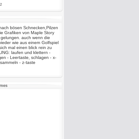
2
 nach bösen Schnecken,Pilzen
ie Grafiken von Maple Story
r gelungen. auch wenn die
ieder wie aus einem Golfspiel
sich mal einen blick rein zu
G: laufen und klettern -
gen - Leertaste, schlagen - x-
nsammeln - z-taste
ames