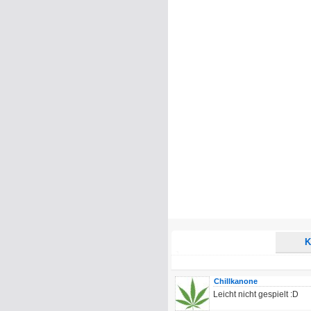
Name:
E-Mail-Adresse (optional):
Kommentar:
Alle HTML-Tags außer <br>, <strike> un
URLs werden automatisch umgewandelt. Bi
Ich möchte eine E-Mail, wenn z
Ich möchte eine E-Mail, wenn a
K
Chillkanone
Leicht nicht gespielt :D