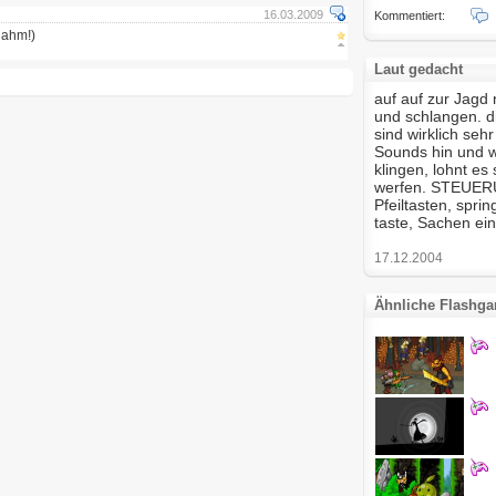
16.03.2009
Kommentiert:
lahm!)
Laut gedacht
auf auf zur Jagd
und schlangen. d
sind wirklich seh
Sounds hin und w
klingen, lohnt es 
werfen. STEUERUN
Pfeiltasten, sprin
taste, Sachen ei
17.12.2004
Ähnliche Flashg