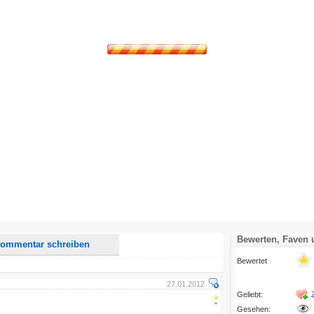
d <i> werden aus Deinem Kommentar entfernt.
tte verwende "www." oder "http://" in URLs
u meinem Kommentar Antworten erscheinen.
uf dieser Seite weitere Kommentare erscheinen.
Bewerten, Faven
ommentar schreiben
Bewertet
27.01.2012
Geliebt:
Gesehen: