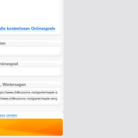
Alle kostenlosen Onlinespiele
ien
nlinespiel
, Weitersagen
deos senden