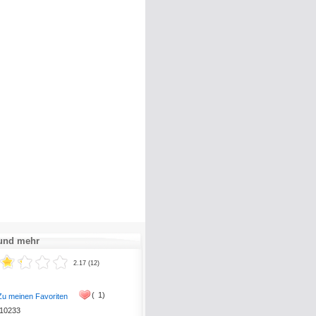
 und mehr
2.17 (12)
(
1)
Zu meinen Favoriten
10233