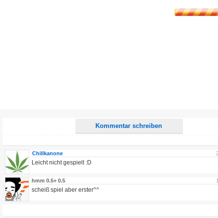
E-Mail-Adresse (optional):
Kommentar:
Alle HTML-Tags außer <br>, <strike> und <i> werden aus Deinem Kommentar entfernt.
URLs werden automatisch umgewandelt. Bitte verwende "www." oder "http://" in URLs
Ich möchte eine E-Mail, wenn zu meinem Kommentar Antworten erscheinen.
Ich möchte eine E-Mail, wenn auf dieser Seite weitere Kommentare erscheinen.
Kommentar schreiben
Chillkanone
Leicht nicht gespielt :D
hmm 0.5+ 0.5
scheiß spiel aber erster^^