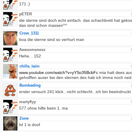
171 ;)
pETER
die sterne sind doch echt einfach. das schachbrett hat gekos
das sind schon massen^^
Crow_1311
boa die sterne sind so verhurt man
Awesomeness
Hehe... 152
chilla_laiin
www.youtube.com/watch?v=yYSo35BcbFc
mia hatt dees au
geholffen auser bei den sternen des hab ich imma noch ned.
Bumbading
erster versuch 241 klick...nicht schlecht...ich bin beeindruckt
martyflyy
577 ohne hilfe beim 1. ma
Zone
lvl 1 is doof