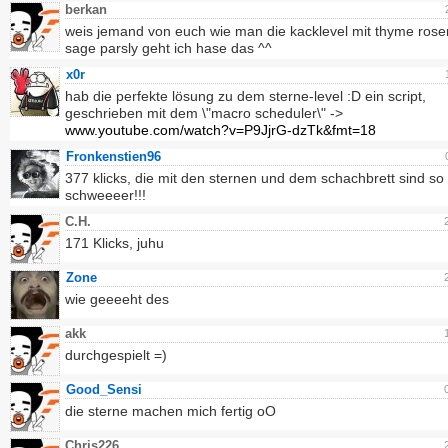
berkan
weis jemand von euch wie man die kacklevel mit thyme ros
sage parsly geht ich hase das ^^
x0r
hab die perfekte lösung zu dem sterne-level :D ein script,
geschrieben mit dem \"macro scheduler\" ->
www.youtube.com/watch?v=P9JjrG-dzTk&fmt=18
Fronkenstien96
377 klicks, die mit den sternen und dem schachbrett sind so
schweeeer!!!
C.H.
171 Klicks, juhu
Zone
wie geeeeht des
akk
durchgespielt =)
Good_Sensi
die sterne machen mich fertig oO
Chris226