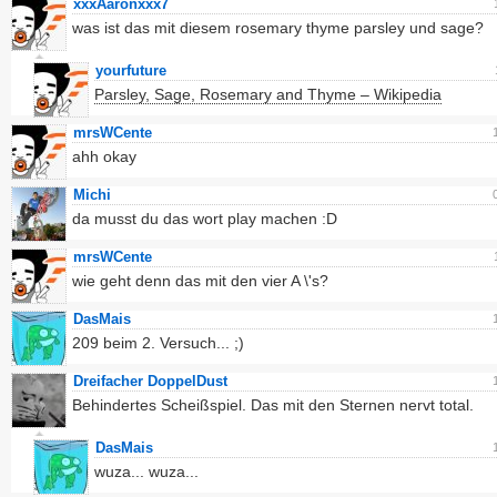
xxxAaronxxx7
was ist das mit diesem rosemary thyme parsley und sage?
yourfuture
Parsley, Sage, Rosemary and Thyme – Wikipedia
mrsWCente
ahh okay
Michi
da musst du das wort play machen :D
mrsWCente
wie geht denn das mit den vier A \'s?
DasMais
209 beim 2. Versuch... ;)
Dreifacher DoppelDust
Behindertes Scheißspiel. Das mit den Sternen nervt total.
DasMais
wuza... wuza...