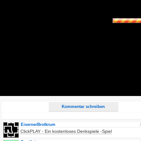
Name:
E-Mail-Adresse (optional):
Kommentar:
Alle HTML-Tags außer <br>, <strike> und <i> werden aus Deinem Kommentar entfernt.
URLs werden automatisch umgewandelt. Bitte verwende "www." oder "http://" in URLs
Ich möchte eine E-Mail, wenn zu meinem Kommentar Antworten erscheinen.
Ich möchte eine E-Mail, wenn auf dieser Seite weitere Kommentare erscheinen.
Kommentar schreiben
EisernerBrotkrum
ClickPLAY - Ein kostenloses Denkspiele -Spiel