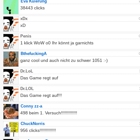
Eva Kuierung
38443 clicks
xDx
xD
Penis
1 klick WoW o0 Ihr könnt ja garnichts
BthefuckingA
ganz cool und auch nicht zu schwer 1051 :-)
Dr.LoL
Das Game regt auf
Dr.LOL
Das Game regt auf!!!
Conny zz-a
498 beim 1. Versuch!!!!!!!!!!!!!
ChuckNorris
956 clicks!!!!!!!!!!!!!