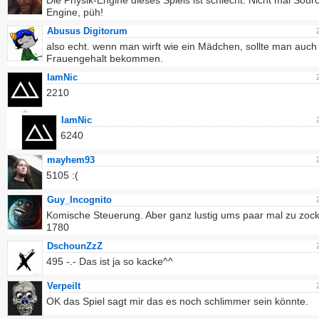
Die Physik-Engine dieses Spiels ist schlecht. Nicht mal Sour
Engine, püh!
Abusus Digitorum
also echt. wenn man wirft wie ein Mädchen, sollte man auch 
Frauengehalt bekommen.
IamNic
2210
IamNic
6240
mayhem93
5105 :(
Guy_Incognito
Komische Steuerung. Aber ganz lustig ums paar mal zu zock
1780
DschounZzZ
495 -.- Das ist ja so kacke^^
Verpeilt
OK das Spiel sagt mir das es noch schlimmer sein könnte.