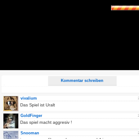
E-Mail-Adresse (optional):
Kommentar:
Alle HTML-Tags außer <br>, <strike> und <i> werden aus Deinem Kommentar entfernt.
URLs werden automatisch umgewandelt. Bitte verwende "www." oder "http://" in URLs
Ich möchte eine E-Mail, wenn zu meinem Kommentar Antworten erscheinen.
Ich möchte eine E-Mail, wenn auf dieser Seite weitere Kommentare erscheinen.
Kommentar schreiben
vivalium
Das Spiel ist Uralt
GoldFinger
Das spiel macht aggresiv !
Snooman