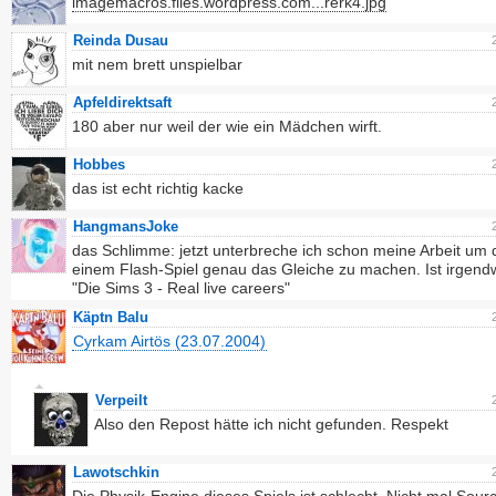
imagemacros.files.wordpress.com...rerk4.jpg
Reinda Dusau
mit nem brett unspielbar
Apfeldirektsaft
180 aber nur weil der wie ein Mädchen wirft.
Hobbes
das ist echt richtig kacke
HangmansJoke
das Schlimme: jetzt unterbreche ich schon meine Arbeit um 
einem Flash-Spiel genau das Gleiche zu machen. Ist irgend
"Die Sims 3 - Real live careers"
Käptn Balu
Cyrkam Airtös (23.07.2004)
Verpeilt
Also den Repost hätte ich nicht gefunden. Respekt
Lawotschkin