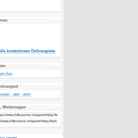
ames
Alle kostenlosen Onlinespiele
ien
p'n Run
nlinespiel
räuber
,
dieb
,
dolch
, Weitersagen
deos senden