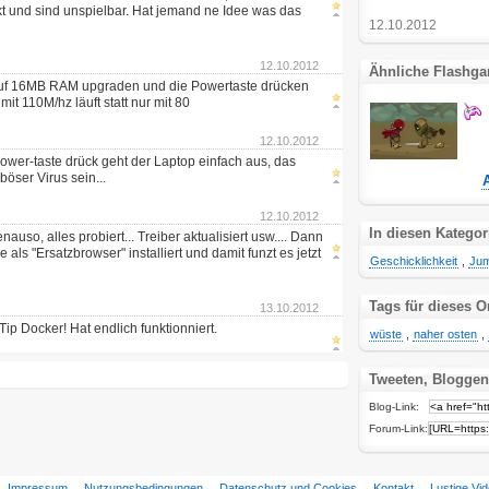
kt und sind unspielbar. Hat jemand ne Idee was das
12.10.2012
12.10.2012
Ähnliche Flashg
 auf 16MB RAM upgraden und die Powertaste drücken
it 110M/hz läuft statt nur mit 80
12.10.2012
ower-taste drück geht der Laptop einfach aus, das
öser Virus sein...
12.10.2012
In diesen Kategor
nauso, alles probiert... Treiber aktualisiert usw.... Dann
ls "Ersatzbrowser" installiert und damit funzt es jetzt
Geschicklichkeit
,
Jum
Tags für dieses O
13.10.2012
ip Docker! Hat endlich funktionniert.
wüste
,
naher osten
,
Tweeten, Bloggen
Blog-Link:
Forum-Link:
Impressum
Nutzungsbedingungen
Datenschutz und Cookies
Kontakt
Lustige Vi