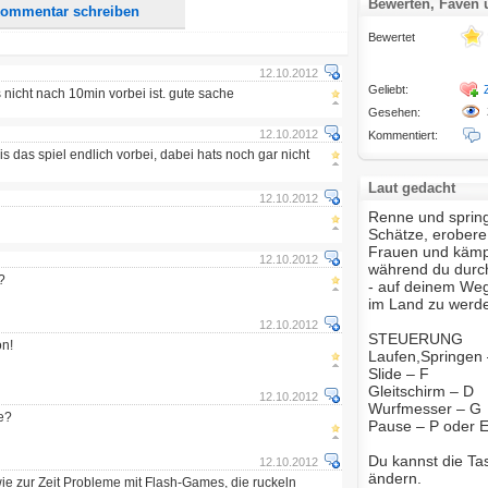
Bewerten, Faven
ommentar schreiben
Bewertet
12.10.2012
Geliebt:
nicht nach 10min vorbei ist. gute sache
Gesehen:
12.10.2012
Kommentiert:
s das spiel endlich vorbei, dabei hats noch gar nicht
Laut gedacht
12.10.2012
Renne und spring
Schätze, erobere
Frauen und kämp
12.10.2012
während du durch 
?
- auf deinem Weg
im Land zu werd
12.10.2012
STEUERUNG
n!
Laufen,Springe
Slide – F
Gleitschirm – D
12.10.2012
Wurfmesser – G
e?
Pause – P oder 
Du kannst die Ta
12.10.2012
ändern.
ie zur Zeit Probleme mit Flash-Games, die ruckeln