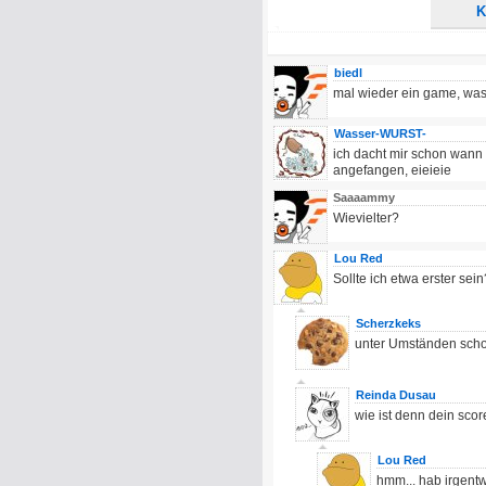
K
biedl
mal wieder ein game, was 
Wasser-WURST-
ich dacht mir schon wann i
angefangen, eieieie
Saaaammy
Wievielter?
Lou Red
Sollte ich etwa erster sein
Scherzkeks
unter Umständen scho
Reinda Dusau
wie ist denn dein scor
Lou Red
hmm... hab irgentw