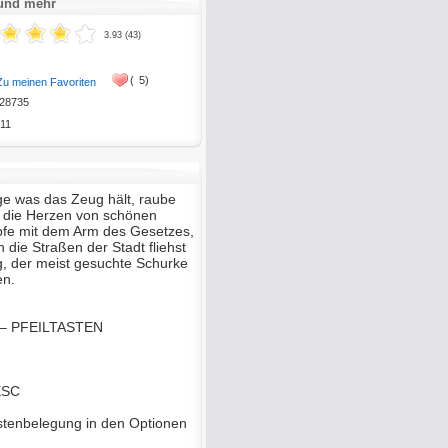
 und mehr
3.93 (43)
(
5)
Zu meinen Favoriten
28735
11
e was das Zeug hält, raube
 die Herzen von schönen
fe mit dem Arm des Gesetzes,
die Straßen der Stadt fliehst
, der meist gesuchte Schurke
en.
n – PFEILTASTEN
ESC
stenbelegung in den Optionen