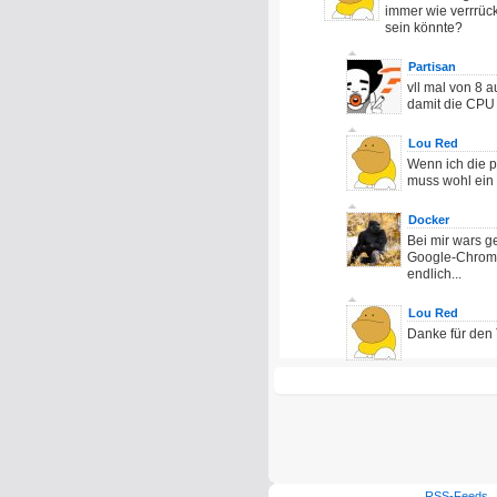
immer wie verrrüc
sein könnte?
Partisan
vll mal von 8
damit die CPU m
Lou Red
Wenn ich die p
muss wohl ein b
Docker
Bei mir wars ge
Google-Chrome a
endlich...
Lou Red
Danke für den T
RSS-Feeds