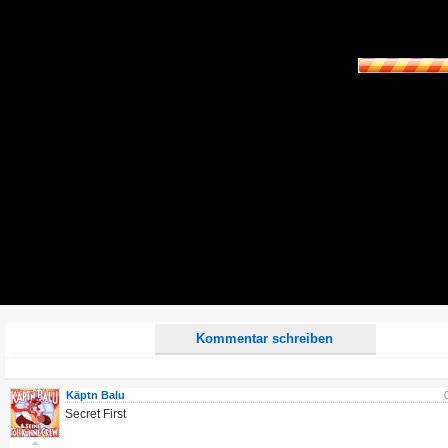
Name:
E-Mail-Adresse (optional):
Kommentar:
Alle HTML-Tags außer <br>, <strike> und <i> werden aus Deinem Kommentar entfernt.
URLs werden automatisch umgewandelt. Bitte verwende "www." oder "http://" in URLs
Ich möchte eine E-Mail, wenn zu meinem Kommentar Antworten erscheinen.
Ich möchte eine E-Mail, wenn auf dieser Seite weitere Kommentare erscheinen.
Kommentar schreiben
Käptn Balu
Secret First