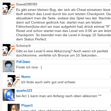
Guest2395783
Es gibt einen kleinen Bug, der sich als Cheat einsetzen läss
läuft einfach das Level durch bis zum letzten Checkpoint. D
aktualisiert man die Seite, sodass das Spiel neu läd. Nach
dann auf Continue gedrück hat, startet man am letzten
Fähnchen(bzw dort wo man aufgehört hat) drück einmal "R" 
Reset und schon startet man das Level von 0:00 an am letz
Checkpoint. So beendet man die Level in knapp 10 Sekunde
dem Status Perfect.
Schorsch
Gibt es bei Level 6 eine Abkürzung? Auch wenn ich perfekt
durchkomme, verfehle ich Bronze um 10 Sekunden...
Pdf-Datei
Finde ich nice. :)
Numo
ich finds auch sehr gut und schwer
quarks123
bei Act 1 kann man am Anfang nach oben abkürzen ^^
Player1
laggy shit. aber abkürzen klappt auch schon im tutorial