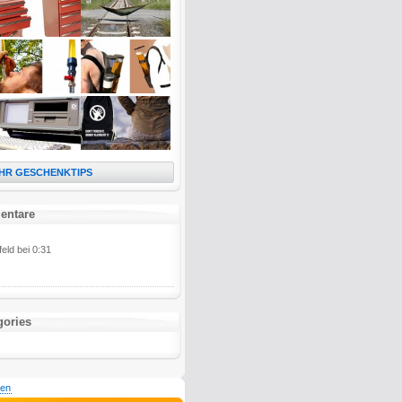
HR GESCHENKTIPS
entare
feld bei 0:31
gories
den