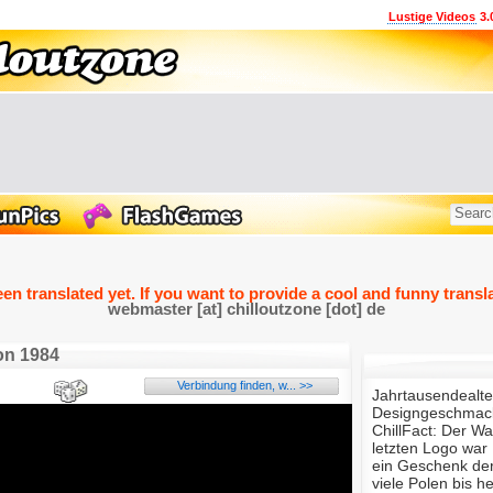
Lustige Videos
3.
een translated yet. If you want to provide a cool and funny transla
webmaster [at] chilloutzone [dot] de
on 1984
Verbindung finden, w... >>
Jahrtausendealte
Designgeschmack
ChillFact: Der W
letzten Logo war 
ein Geschenk der
viele Polen bis 