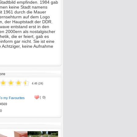
tadtbild empfinden. 1984 gab
men keine Stadt namens
eit 1961 durch die Mauer
 Fernsehturm auf dem Logo
in, der Hauptstadt der DDR.
wave entstand erst in den
ten 2000ern als nostalgischer
hetik, die er feiert, gab es
inform gar nicht. Sie ist eine
e Achtziger, keine Aufnahme
ore
4.46 (24)
(
0)
To my Favourites
4569
0