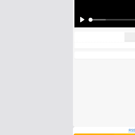
All HTML tags except of <br>, <strike> a
URLs will be automatically converted. Ple
Yes, I want to be informed, whe
Yes, I want to be informed whe
Play
RSS