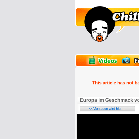
unPics
FlashGames
This article has not b
Europa im Geschmack v
<< Vertrauen wird hier ...