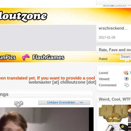
Lustige Videos
3.
Von Autotune hab
gehört. Was die 
aus gewöhnliche
im Video raushol
erschreckend...
2017-01-09
Rate, Fave and m
Rated
Loved:
een translated yet. If you want to provide a cool and funny transla
Viewed:
webmaster [at] chilloutzone [dot] de
Commented:
ongs
Weird, Cool, WTF
Unklare Grenzlinien ... >>