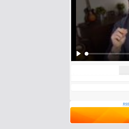
E-Mail address (optional):
Comment:
All HTML tags except of <br>, <strike> a
URLs will be automatically converted. Ple
Yes, I want to be informed, whe
Yes, I want to be informed whe
Play
RSS