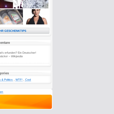
HR GESCHENKTIPS
entare
t's erfunden? Ein Deutscher!
bäcker – Wikipedia
gories
& Politics
,
WTF!
,
Cool
den