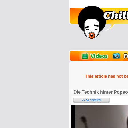
unPics
FlashGames
This article has not b
Die Technik hinter Pops
<< Schneefrei
Name: