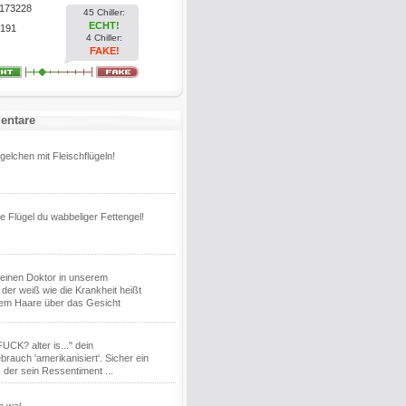
173228
45 Chiller:
ECHT!
191
4 Chiller:
FAKE!
entare
gelchen mit Fleischflügeln!
e Flügel du wabbeliger Fettengel!
einen Doktor in unserem
 der weiß wie die Krankheit heißt
nem Haare über das Gesicht
UCK? alter is..." dein
rauch 'amerikanisiert'. Sicher ein
 der sein Ressentiment ...