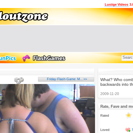
Lustige Videos
3.
Friday-Flash-Game: M... >>
What? Who combs
backwards into t
2009-11-20
Rate, Fave and m
Rated
Loved: