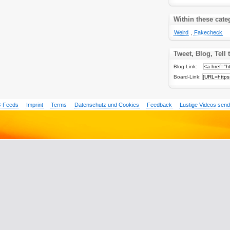
Within these cate
Weird
,
Fakecheck
Tweet, Blog, Tell 
Blog-Link:
Board-Link:
-Feeds
Imprint
Terms
Datenschutz und Cookies
Feedback
Lustige Videos sen