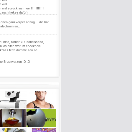
n wal
n wal
 wal zurück ins meer!!!!!!!!!!!!!!!
ibt auch kekse dafür)
onen ganzkörper anzug.... die hat
falschrum an...
bite, bitte, bibber xD. scheisssse,
n los alter. warum checkt die
krass fette dumme sau ne...
ine Brustwarzen :D :D