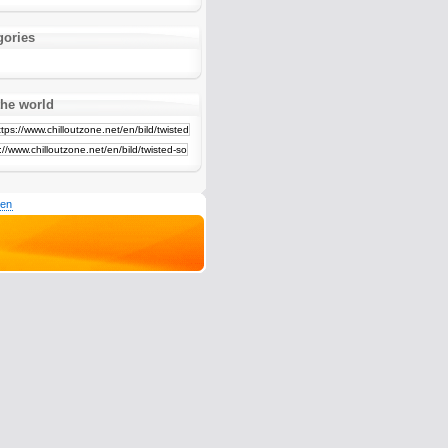
gories
the world
den