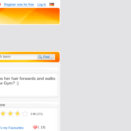
0
Register now for free
Log in
 her hair forwards and walks
he Gym? :)
ore
3.88 (171)
(
13)
To my Favourites