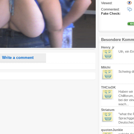
Viewed:
Commented:
Fake Check:
nd <i> will be removed from your comment text.
ase use "www." or "http://" in your URLs
n someone replies to my comment(s).
Besondere Komm
n someone else comments to this content.
Henry_jr
Uih, ein En
Write a comment
Milchi
Schwing di
THCisOK
Haben wir 
Chillforum,
bei der ei
wach...
Striatum
"what the F
Sprachggeb
Deutscher,
quotenJunkie