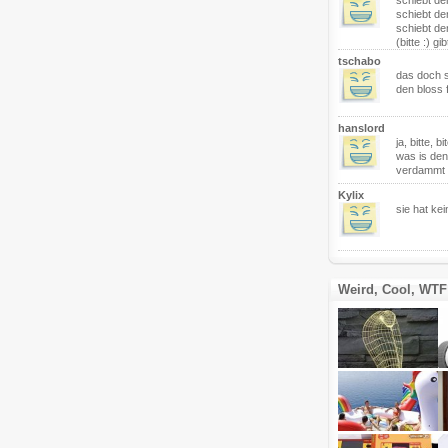
schiebt de
schiebt de
schiebt den
(bitte :) g
tschabo
das doch s
den bloss 
hanslord
ja, bitte, 
was is den
verdammt 
Kylix
sie hat ke
Weird, Cool, WTF