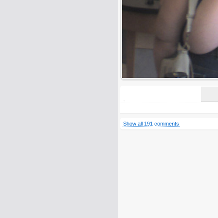
All HTML tags except of <br>, <strike> a
URLs will be automatically converted. Ple
Yes, I want to be informed, whe
Yes, I want to be informed whe
Show all 191 comments