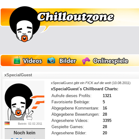
xSpecialGuest
xSpecialGuest
gibt ein FICK auf die welt
(10.08.2011)
xSpecialGuest´s Chillboard Charts:
Aufrufe dieses Profils:
1321
Favorisierte Beiträge:
5
Abgegebene Kommentare:
16
Abgegebene Bewertungen:
28
Angesehene Videos:
3395
Beitritt: 02.02.2011
Gespielte Games:
28
Noch kein
Angesehene Bilder:
20