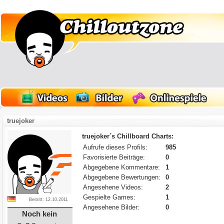
truejoker
truejoker´s Chillboard Charts:
Aufrufe dieses Profils:
985
Favorisierte Beiträge:
0
Abgegebene Kommentare:
1
Abgegebene Bewertungen:
0
Angesehene Videos:
2
Gespielte Games:
1
Beitritt: 12.10.2011
Angesehene Bilder:
0
Noch kein