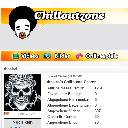
thpala4
thpala4
Chillen
(21.02.2010)
thpala4´s Chillboard Charts:
Aufrufe dieses Profils:
1261
Favorisierte Beiträge:
0
Abgegebene Kommentare:
6
Abgegebene Bewertungen:
0
Angesehene Videos:
697
Beitritt: 21.02.2010
Gespielte Games:
20
Noch kein
Angesehene Bilder:
73