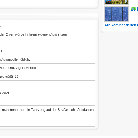
Alle kommentierten 
ng.
e der Enten würde in ihrem eigenen Auto sitzen.
t.
 Automobilen üblich.
 Bush und Angela Merkel:
Gw0yp5&t=16
s Wort.
ss man immer nur ein Fahrzeug auf der Straße sieht. Autofahren