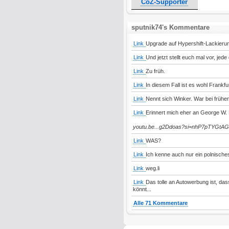
CoZ-Supporter
sputnik74's Kommentare
Link
Upgrade auf Hypershift-Lackieru
Link
Und jetzt stellt euch mal vor, jed
Link
Zu früh.
Link
In diesem Fall ist es wohl Frankfur
Link
Nennt sich Winker. War bei frühen
Link
Erinnert mich eher an George W.
youtu.be...g2Ddoas?si=nhP7pTYGtA
Link
WAS?
Link
Ich kenne auch nur ein polnische
Link
weg.li
Link
Das tolle an Autowerbung ist, da
könnt...
Alle 71 Kommentare