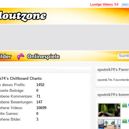
Lustige Videos
3.0
Jetzt
sputnik74's Favor
k74´s Chillboard Charts:
sputnik74s Favoritenlist
 dieses Profils:
1452
ierte Beiträge:
0
sputnik74's komm
ebene Kommentare:
71
ebene Bewertungen:
147
ehene Videos:
10699
lte Games:
0
hene Bilder:
3