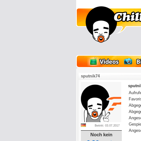
lder
Onlinespiele
sputnik74
sputni
Aufrufe
Favoris
Abgeg
Abgeg
Anges
Gespie
Beitritt: 03.07.2017
Angese
Noch kein