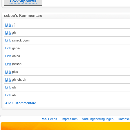
CoZ-Supporter
sebbo's Kommentare
Link
:-)
Link
ah
Link
smack down
Link
genial
Link
oh ha
Link
klasse
Link
nice
Link
ah, oh, uh
Link
oh
Link
ah
Alle 10 Kommentare
RSS-Feeds
Impressum
Nutzungsbedingungen
Datensc