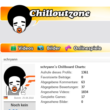
schryann
schryann´s Chillboard Charts:
Aufrufe dieses Profils:
1361
Favorisierte Beiträge:
0
Abgegebene Kommentare:
63
Abgegebene Bewertungen:
37
Angesehene Videos:
1834
Gespielte Games:
17
Beitritt: 25.08.2010
Angesehene Bilder:
0
Noch kein