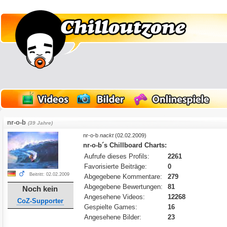
nr-o-b
(39 Jahre)
nr-o-b
nackt
(02.02.2009)
nr-o-b´s Chillboard Charts:
Aufrufe dieses Profils:
2261
Favorisierte Beiträge:
0
Beitritt: 02.02.2009
Abgegebene Kommentare:
279
Abgegebene Bewertungen:
81
Noch kein
Angesehene Videos:
12268
CoZ-Supporter
Gespielte Games:
16
Angesehene Bilder:
23