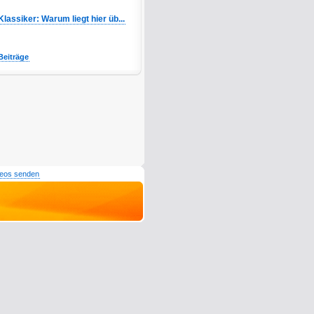
Klassiker: Warum liegt hier üb...
Beiträge
deos senden