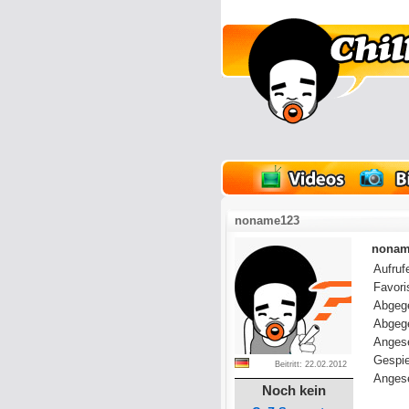
lder
Onlinespiele
noname123
noname
Aufrufe
Favoris
Abgeg
Abgeg
Anges
Gespie
Beitritt: 22.02.2012
Angese
Noch kein