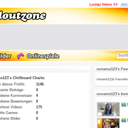
Lustige Videos
3.0
Jetzt
noname123's Favo
123´s Chillboard Charts:
noname123s Favoritenlis
 dieses Profils:
1146
ierte Beiträge:
0
noname123's komm
ebene Kommentare:
4
ebene Bewertungen:
0
ehene Videos:
175
lte Games:
0
hene Bilder:
0