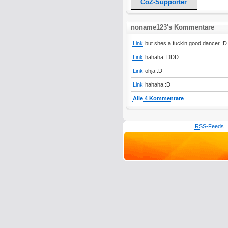
CoZ-Supporter
noname123's Kommentare
Link
but shes a fuckin good dancer ;D
Link
hahaha :DDD
Link
ohja :D
Link
hahaha :D
Alle 4 Kommentare
RSS-Feeds