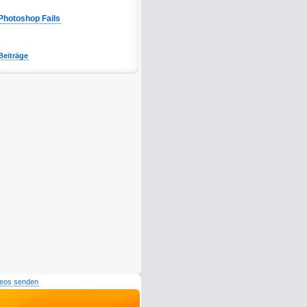
Photoshop Fails
Beiträge
deos senden