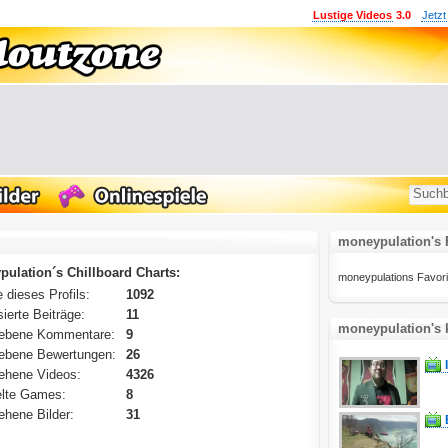
Lustige Videos
3.0
Jetzt
moneypulation's 
ulation´s Chillboard Charts:
moneypulations Favoriten
 dieses Profils:
1092
ierte Beiträge:
11
moneypulation's 
ebene Kommentare:
9
ebene Bewertungen:
26
ehene Videos:
4326
lte Games:
8
hene Bilder:
31