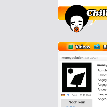
lder
Onlinespiele
moneypulation
(116 Jahre)
moneyp
Aufrufe
Favoris
Abgeg
Abgeg
Anges
Gespie
Beitritt: 28.10.2009
Angese
Noch kein