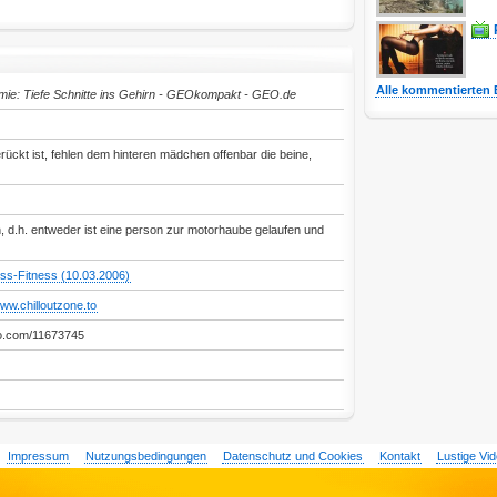
Alle kommentierten 
mie: Tiefe Schnitte ins Gehirn - GEOkompakt - GEO.de
ückt ist, fehlen dem hinteren mädchen offenbar die beine,
, d.h. entweder ist eine person zur motorhaube gelaufen und
ss-Fitness (10.03.2006)
ww.chilloutzone.to
o.com/11673745
Impressum
Nutzungsbedingungen
Datenschutz und Cookies
Kontakt
Lustige Vi