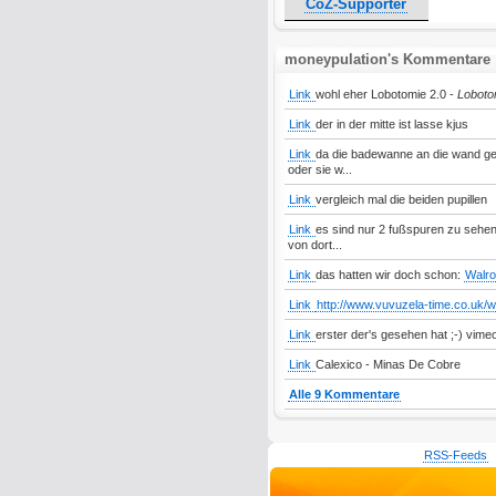
CoZ-Supporter
moneypulation's Kommentare
Link
wohl eher Lobotomie 2.0 -
Loboto
Link
der in der mitte ist lasse kjus
Link
da die badewanne an die wand ger
oder sie w...
Link
vergleich mal die beiden pupillen
Link
es sind nur 2 fußspuren zu sehen
von dort...
Link
das hatten wir doch schon:
Walro
Link
http://www.vuvuzela-time.co.uk/w
Link
erster der's gesehen hat ;-)
vime
Link
Calexico - Minas De Cobre
Alle 9 Kommentare
RSS-Feeds