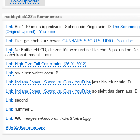
CoZ-Supporter
mobbydick123's Kommentare
Link
Bei 1:10 muss irgendwo im Schnee die Ziege sein :D
The Screaming
(Original Upload) - YouTube
Link
Dies geschah kurz bevor:
GUNNARS SPORTSTUDIO - YouTube
Link
Ne Battlefield CD, die zerstört wird und ne Flasche Pepsi und ne Do
dabei kaputt macht... mus...
Link
High Five Fail Compilation (26.01.2012)
Link
sry einen weiter oben :P
Link
Indiana Jones : Sword vs. Gun - YouTube
jetzt bin ich richtig ;D
Link
Indiana Jones : Sword vs. Gun - YouTube
so sieht das dann aus :D
Link
second
Link
nummer 1
Link
#96:
images.wikia.com...7/BertPortrait.jpg
Alle 25 Kommentare