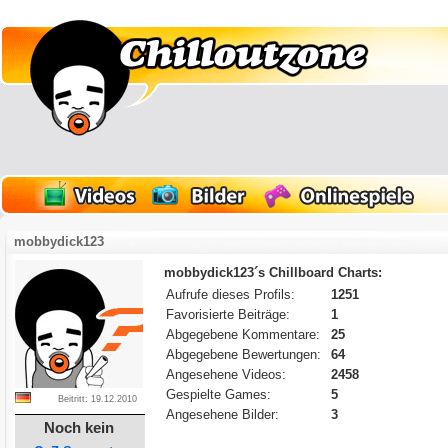
mobbydick123
mobbydick123´s Chillboard Charts:
Aufrufe dieses Profils:
1251
Favorisierte Beiträge:
1
Abgegebene Kommentare:
25
Abgegebene Bewertungen:
64
Angesehene Videos:
2458
Gespielte Games:
5
Beitritt: 19.12.2010
Angesehene Bilder:
3
Noch kein