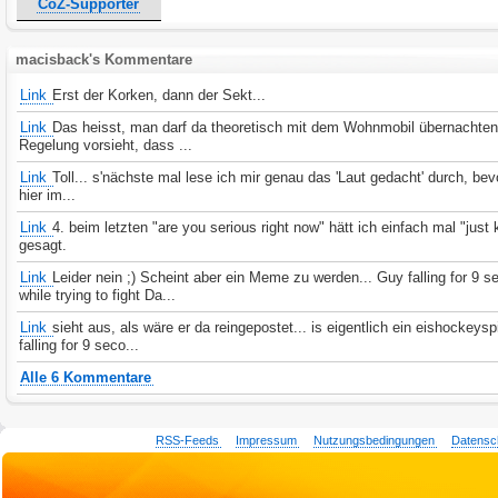
CoZ-Supporter
macisback's Kommentare
Link
Erst der Korken, dann der Sekt...
Link
Das heisst, man darf da theoretisch mit dem Wohnmobil übernachten,
Regelung vorsieht, dass ...
Link
Toll... s'nächste mal lese ich mir genau das 'Laut gedacht' durch, bev
hier im...
Link
4. beim letzten "are you serious right now" hätt ich einfach mal "just 
gesagt.
Link
Leider nein ;) Scheint aber ein Meme zu werden... Guy falling for 9 
while trying to fight Da...
Link
sieht aus, als wäre er da reingepostet... is eigentlich ein eishockeysp
falling for 9 seco...
Alle 6 Kommentare
RSS-Feeds
Impressum
Nutzungsbedingungen
Datensc