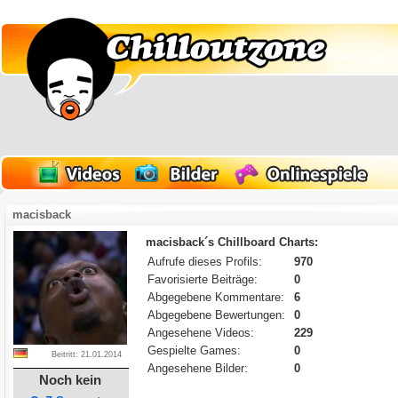
macisback
macisback´s Chillboard Charts:
Aufrufe dieses Profils:
970
Favorisierte Beiträge:
0
Abgegebene Kommentare:
6
Abgegebene Bewertungen:
0
Angesehene Videos:
229
Gespielte Games:
0
Beitritt: 21.01.2014
Angesehene Bilder:
0
Noch kein