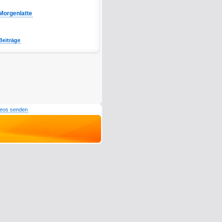
Morgenlatte
Beiträge
deos senden