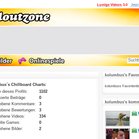
Lustige Videos
3.0
Jetzt
kolumbus's Favor
us´s Chillboard Charts:
kolumbuss Favoritenliste
 dieses Profils:
1102
ierte Beiträge:
0
kolumbus's komme
ebene Kommentare:
3
ebene Bewertungen:
3
ehene Videos:
334
lte Games:
0
hene Bilder:
2