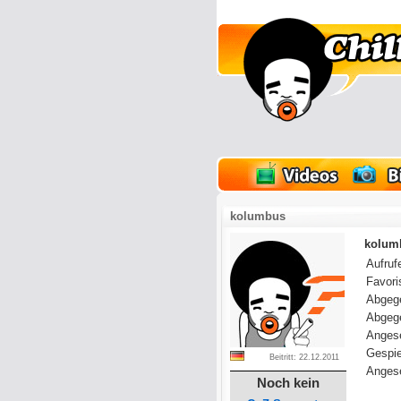
lder
Onlinespiele
kolumbus
kolumb
Aufrufe
Favoris
Abgeg
Abgeg
Anges
Gespie
Beitritt: 22.12.2011
Angese
Noch kein