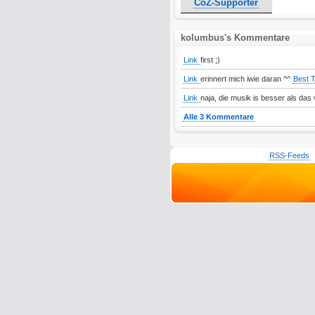
CoZ-Supporter
kolumbus's Kommentare
Link
first ;)
Link
erinnert mich iwie daran ^^
Best 
Link
naja, die musik is besser als das 
Alle 3 Kommentare
RSS-Feeds