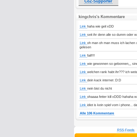
CoZ-Supporter
kingchris's Kommentare
Link
haha wie geil xDD
Link
seit ihr denn alle so dumm oder wa
Link
oh man oh man muss ich lachen x
gelesen
Link
fail!!!!
Link
wie gewonnen so gebonnen,,, sin
Link
welchen rank habt ihr??? ich wei
Link
dein kack internet :D:D
Link
nein bist du nicht
Link
ohaaaa fetter kill xDDD hahaha w
Link
idiot is kein spiel vom i phone... d
Alle 106 Kommentare
RSS-Feeds