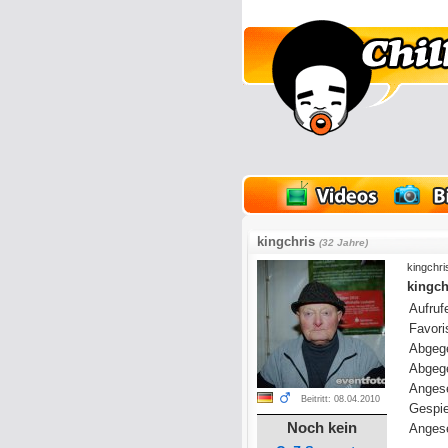
lder
Onlinespiele
kingchris
(32 Jahre)
kingchr
kingch
Aufrufe
Favoris
Abgeg
Abgeg
Anges
Beitritt: 08.04.2010
Gespie
Noch kein
Angese