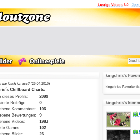
Lustige Videos
3.0
Jetzt
kingchris's Favor
is
wie lösch ich acc?
(26.04.2010)
kingchriss Favoritenlist
ris´s Chillboard Charts:
 dieses Profils:
2099
ierte Beiträge:
0
kingchris's komme
ebene Kommentare:
106
ebene Bewertungen:
9
ehene Videos:
1983
lte Games:
102
hene Bilder:
26