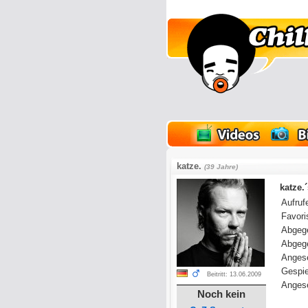
lder
Onlinespiele
katze.
(39 Jahre)
katze.
Aufrufe
Favoris
Abgeg
Abgeg
Anges
Gespie
Beitritt: 13.06.2009
Angese
Noch kein