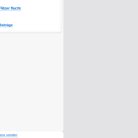
Flitzer flucht
Beiträge
deos senden