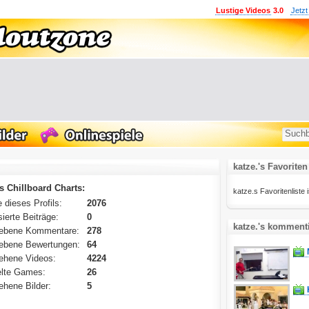
Lustige Videos
3.0
Jetzt
katze.'s Favoriten
´s Chillboard Charts:
katze.s Favoritenliste i
 dieses Profils:
2076
ierte Beiträge:
0
katze.'s kommenti
ebene Kommentare:
278
ebene Bewertungen:
64
ehene Videos:
4224
lte Games:
26
hene Bilder:
5