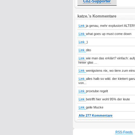
CoZ-Supporter
katze.'s Kommentare
Link
ja genau, mehr explusion! ALTER!
Link
what goes up must come down
Link
;)
Link
dito
Link
wie man das erklärt? einfach: a
hinter glas ...
Link
wenigstens nix, wo tiere zum ei
Link
alles halb so wild. der klettert ga
von...
Link
proxtube regelt
Link
betrifft hier wohl 95% der leute
Link
geile Mucke
Alle 277 Kommentare
RSS-Feeds