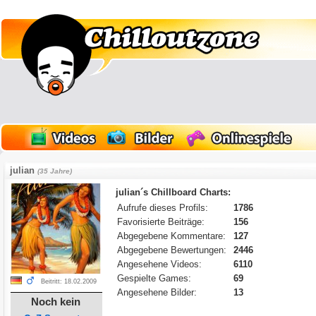
julian
(35 Jahre)
julian´s Chillboard Charts:
Aufrufe dieses Profils:
1786
Favorisierte Beiträge:
156
Abgegebene Kommentare:
127
Abgegebene Bewertungen:
2446
Angesehene Videos:
6110
Gespielte Games:
69
Beitritt: 18.02.2009
Angesehene Bilder:
13
Noch kein