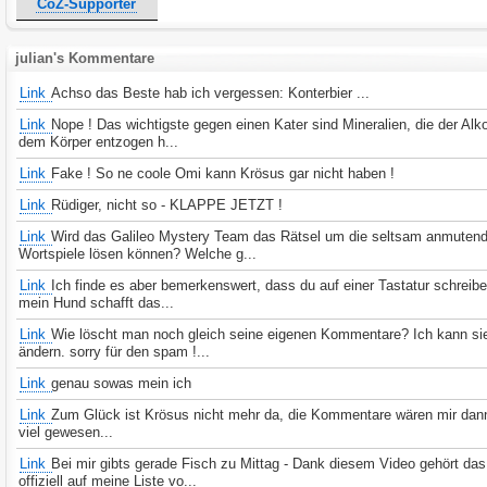
CoZ-Supporter
julian's Kommentare
Link
Achso das Beste hab ich vergessen: Konterbier ...
Link
Nope ! Das wichtigste gegen einen Kater sind Mineralien, die der Alk
dem Körper entzogen h...
Link
Fake ! So ne coole Omi kann Krösus gar nicht haben !
Link
Rüdiger, nicht so - KLAPPE JETZT !
Link
Wird das Galileo Mystery Team das Rätsel um die seltsam anmuten
Wortspiele lösen können? Welche g...
Link
Ich finde es aber bemerkenswert, dass du auf einer Tastatur schreibe
mein Hund schafft das...
Link
Wie löscht man noch gleich seine eigenen Kommentare? Ich kann si
ändern. sorry für den spam !...
Link
genau sowas mein ich
Link
Zum Glück ist Krösus nicht mehr da, die Kommentare wären mir dan
viel gewesen...
Link
Bei mir gibts gerade Fisch zu Mittag - Dank diesem Video gehört da
offiziell auf meine Liste vo...