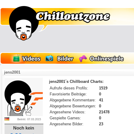
jens2001
jens2001´s Chillboard Charts:
Aufrufe dieses Profils:
1519
Favorisierte Beiträge:
0
Abgegebene Kommentare:
41
Abgegebene Bewertungen:
0
Angesehene Videos:
21478
Gespielte Games:
0
Beitritt: 07.03.2015
Angesehene Bilder:
23
Noch kein