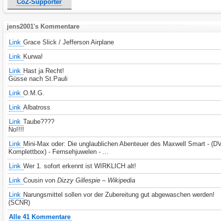
CoZ-Supporter
jens2001's Kommentare
Link
Grace Slick / Jefferson Airplane
Link
Kurwa!
Link
Hast ja Recht!
Güsse nach St.Pauli
Link
O.M.G.
Link
Albatross
Link
Taube????
No!!!!
Link
Mini-Max oder: Die unglaublichen Abenteuer des Maxwell Smart - (D
Komplettbox) - Fernsehjuwelen - ...
Link
Wer 1. sofort erkennt ist WIRKLICH alt!
Link
Cousin von
Dizzy Gillespie – Wikipedia
Link
Narungsmittel sollen vor der Zubereitung gut abgewaschen werden!
(SCNR)
Alle 41 Kommentare