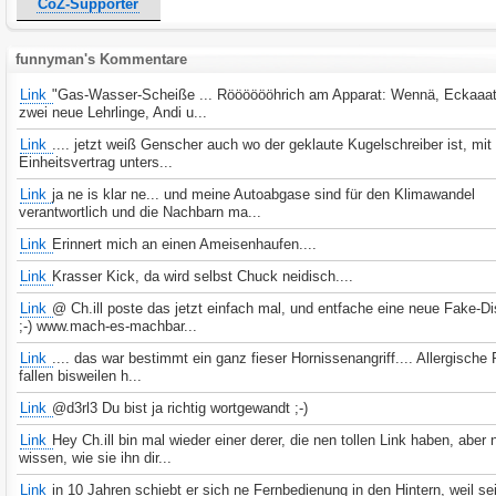
CoZ-Supporter
funnyman's Kommentare
Link
"Gas-Wasser-Scheiße ... Rööööööhrich am Apparat: Wennä, Eckaaa
zwei neue Lehrlinge, Andi u...
Link
.... jetzt weiß Genscher auch wo der geklaute Kugelschreiber ist, mi
Einheitsvertrag unters...
Link
ja ne is klar ne... und meine Autoabgase sind für den Klimawandel
verantwortlich und die Nachbarn ma...
Link
Erinnert mich an einen Ameisenhaufen....
Link
Krasser Kick, da wird selbst Chuck neidisch....
Link
@ Ch.ill poste das jetzt einfach mal, und entfache eine neue Fake-D
;-) www.mach-es-machbar...
Link
.... das war bestimmt ein ganz fieser Hornissenangriff.... Allergische
fallen bisweilen h...
Link
@d3rl3 Du bist ja richtig wortgewandt ;-)
Link
Hey Ch.ill bin mal wieder einer derer, die nen tollen Link haben, aber 
wissen, wie sie ihn dir...
Link
in 10 Jahren schiebt er sich ne Fernbedienung in den Hintern, weil se