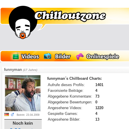
funnyman
(17 Jahre)
funnyman´s Chillboard Charts:
Aufrufe dieses Profils:
1401
Favorisierte Beiträge:
4
Abgegebene Kommentare:
73
Abgegebene Bewertungen:
0
Angesehene Videos:
1220
Gespielte Games:
4
Beitritt: 23.04.2009
Angesehene Bilder:
13
Noch kein